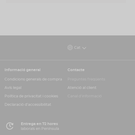
Cat
Informació general
Contacte
Condicions generals de compra
Preguntes freqüents
Avís legal
Atenció al client
Política de privacitat i cookies
Canal d'informació
Declaració d'accessibilitat
Entrega en 72 hores
laborals en Península