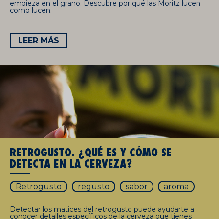
empieza en el grano. Descubre por qué las Moritz lucen
como lucen.
LEER MÁS
RETROGUSTO. ¿QUÉ ES Y CÓMO SE
DETECTA EN LA CERVEZA?
Retrogusto
regusto
sabor
aroma
Detectar los matices del retrogusto puede ayudarte a
conocer detalles específicos de la cerveza que tienes