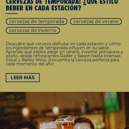
CERVEZAS DE TEMPORADA: ¿QUÉ ESTILO
BEBER EN CADA ESTACIÓN?
cervezas de temporada
cervezas de verano
cervezas de invierno
Descubre qué cerveza disfrutar en cada estación y cómo
los ingredientes de temporada influyen en su sabor.
Aprende qué estilos elegir en verano, invierno, primavera y
otoño, desde refrescantes Radler y Saison hasta intensas
Stout y Barley Wine. ¡Encuentra la cerveza perfecta para
cada momento del año!
LEER MÁS