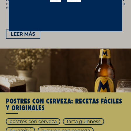
en el aroma, la espuma y el sabor. Aprende cuál elegir para
disfrutar cada estilo como un experto.
LEER MÁS
POSTRES CON CERVEZA: RECETAS FÁCILES
Y ORIGINALES
postres con cerveza
tarta guinness
birramisú
brownie con cerveza