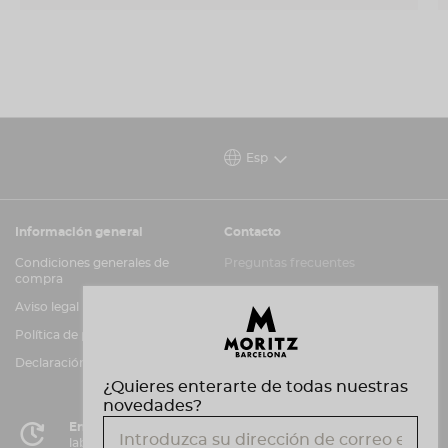
Esp
Información general
Contacto
Condiciones generales de
Preguntas frecuentes
compra
Atención al cliente
Aviso legal
Canal de información
Política de privacidad y cookies
Declaración de accesibilidad
¿Quieres enterarte de todas nuestras
novedades?
Entrega en 72 horas
laborables en Península