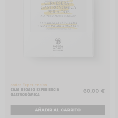
Aprendizaje para conseguir esos dos
dedos de espuma que mantienen la
frescura y apariencia perfecta.
Duración aproximada del taller:
1 hora.
Días y horarios:
tercer miércoles de cada
mes a las 19h
¿Dónde?:
Sala Barrilería, Fàbrica Moritz
Barcelona (Ronda Sant Antoni, 39).
Experiencia para
1 persona.
asdcs Experiencias
CAJA REGALO EXPERIENCIA
60,00 €
GASTRONÓMICA
AÑADIR AL CARRITO