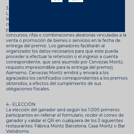
3.- FISCALIDAD
La entrega del premio está sujeta a las disposiciones
legales vigentes, así como a las retenciones e ingresos a
cuenta establecidos en la normativa fiscal aplicable a los
premios concedidos por la participación en juegos,
concursos, rifas o combinaciones aleatorias vinculadas a la
venta o promoción de bienes o servicios en la fecha de
entrega del premio. Los ganadores facilitarán al
organizador los datos necesarios para que este pueda
proceder a efectuar la retención o el ingreso a cuenta
correspondiente, que será asumido por Cervezas Moritz,
requisito imprescindible para la entrega del premio).
Asimismo, Cervezas Moritz emitirá y enviará a los
agraciados los certificados correspondientes a los premios
obtenidos, a efectos del cumplimiento de sus
obligaciones fiscales.
4.- ELECCIÓN
La elección del ganador será según los 1.000 primeros
participantes en rellenar el formulario, recibir el correo de
ganador y validar el QR en cualquiera de los 3 siguientes
restaurantes: Fàbrica Moritz Barcelona, Casa Moritz o Bar
Velódromo.