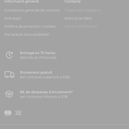
Informació general
Contacte
Condicions generals de compra
Preguntes freqüents
Avís legal
Atenció al client
Política de privacitat i cookies
Canal d'informació
Declaració d'accessibilitat
Entrega en 72 hores
laborals en Península
Enviament gratuït
per compres superiors a 50€.
5€ de despeses d'enviament*
per compres inferiors a 50€.
V
M
i