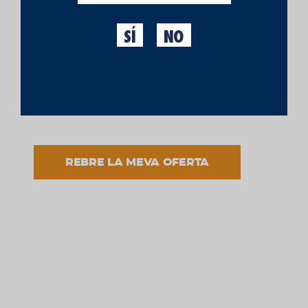
SÍ
NO
He llegit i accepto el tractament de les meves dades
d'acord amb la finalitat informada i d'acord a
l'avís
legal
i la
política de privacitat.
REBRE LA MEVA OFERTA
Entrega 72h. laborables
(excepte festius i caps de setmana).