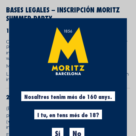
BASES LEGALES – INSCRIPCIÓN MORITZ
SUMMER PARTY
1.- ORGANIZACIÓN DEL EVENTO
Cervezas Moritz, S.A. organiza el evento “Moritz Summer
Party”, dirigido a personas mayores de 18 años que se
inscriban a través del formulario habilitado en la página
web:
Moritz Summer Party
La inscripción al evento es gratuita e implica la aceptación
íntegra de las presentes bases legales.
Nosaltres tenim més de 160 anys.
2.- MECÁNICA DE INSCRIPCIÓN
(Evento exclusivo para mayores de 18 años)
I tu, en tens més de 18?
Podrá inscribirse cualquier persona física mayor de edad
(+18 años) que complete correctamente el formulario de
inscripción disponible en el site anteriormente indicado.
Sí
No
El periodo de inscripción comenzará el día 11 de mayo de