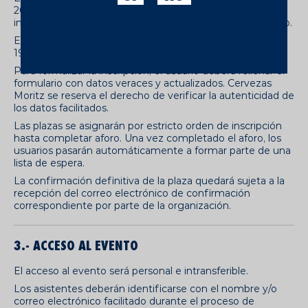
2026 y finalizará el día 18 de junio de 2026, ambos
inclusive, o hasta completar el aforo disponible del evento.
El evento tendrá lugar el día 18 de junio de 2026 a las
19:00h en
Fàbrica Moritz Barcelona
.
Para formalizar la inscripción, el usuario deberá rellenar el
formulario con datos veraces y actualizados. Cervezas
Moritz se reserva el derecho de verificar la autenticidad de
los datos facilitados.
Las plazas se asignarán por estricto orden de inscripción
hasta completar aforo. Una vez completado el aforo, los
usuarios pasarán automáticamente a formar parte de una
lista de espera.
La confirmación definitiva de la plaza quedará sujeta a la
recepción del correo electrónico de confirmación
correspondiente por parte de la organización.
3.- ACCESO AL EVENTO
El acceso al evento será personal e intransferible.
Los asistentes deberán identificarse con el nombre y/o
correo electrónico facilitado durante el proceso de