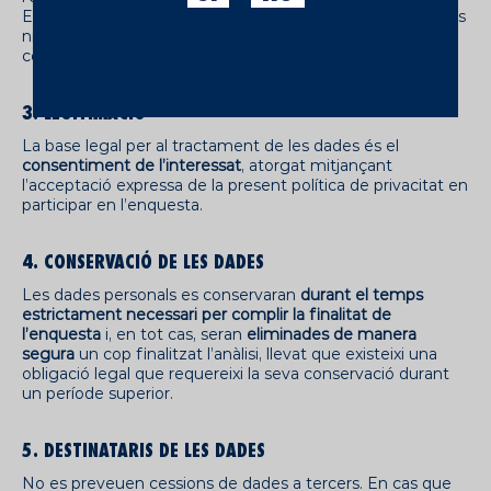
En cap cas s’utilitzaran les dades amb finalitats comercials
ni s’enviaran comunicacions promocionals sense el
consentiment exprés del participant.
3. LEGITIMACIÓ
La base legal per al tractament de les dades és el
consentiment de l’interessat
, atorgat mitjançant
l’acceptació expressa de la present política de privacitat en
participar en l’enquesta.
4. CONSERVACIÓ DE LES DADES
Les dades personals es conservaran
durant el temps
estrictament necessari per complir la finalitat de
l’enquesta
i, en tot cas, seran
eliminades de manera
segura
un cop finalitzat l’anàlisi, llevat que existeixi una
obligació legal que requereixi la seva conservació durant
un període superior.
5. DESTINATARIS DE LES DADES
No es preveuen cessions de dades a tercers. En cas que