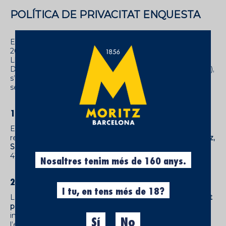
POLÍTICA DE PRIVACITAT ENQUESTA
En compliment del que disposa el Reglament (UE)
2016/679, General de Protecció de Dades (RGPD), i de la
Llei Orgànica 3/2018, de 5 de desembre, de Protecció de
Dades Personals i garantia dels drets digitals (LOPDGDD),
s’informa els participants en la present enquesta dels
següents aspectes:
1. RESPONSABLE DEL TRACTAMENT
El responsable del tractament de les dades personals
recollides a través d’aquesta enquesta és
Cerveses Moritz,
S.A. (Grup Àgora)
, amb domicili a Ronda Sant Antoni, 39–
41, 08011 Barcelona.
Nosaltres tenim més de 160 anys.
2. FINALITAT DEL TRACTAMENT
I tu, en tens més de 18?
Les dades personals facilitades s’utilitzaran
exclusivament
per analitzar les respostes dels participants
i obtenir
informació que permeti millorar els productes, serveis i
Sí
No
l’experiència dels consumidors.