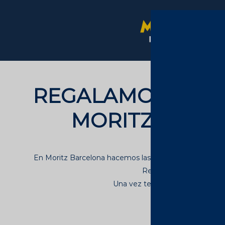
REGALAMOS 1000 
MORITZ BARC
En Moritz Barcelona hacemos las cosas aquí y ahora. L
Rellena el formulario y
Una vez te registres,
te llegará