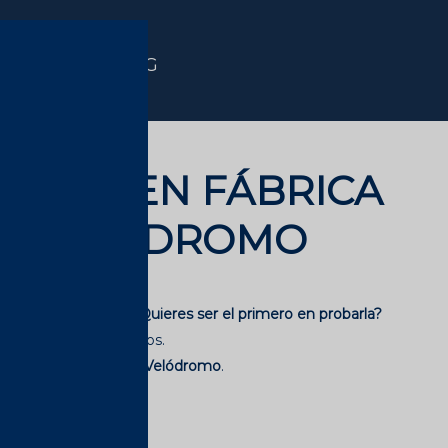
CAT
|
ENG
ORITZ EN FÁBRICA
 Y VELÓDROMO
eza Bloody Moritz.
¿Quieres ser el primero en probarla?
s cervezas más juntos.
Moritz, Casa Moritz o Velódromo
.