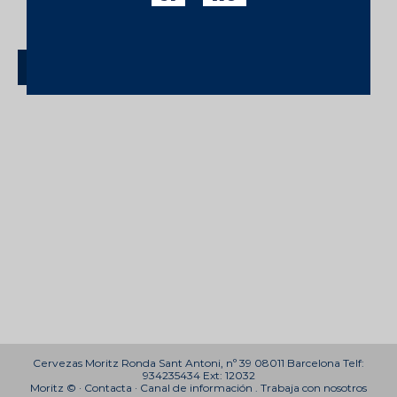
de acuerdo con la finalidad informada y de
acuerdo con el
aviso legal
y la
política de
privacidad
.
DESUSCRIBIRSE
Cervezas Moritz Ronda Sant Antoni, nº 39 08011 Barcelona Telf:
934235434 Ext: 12032
Moritz © ·
Contacta
·
Canal de información
.
Trabaja con nosotros