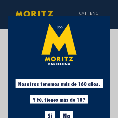
CAT | ENG
FORMULARIO
INSCRIPCIÓN
MORITZ SUMMER
PARTY - OPEN DAY
Nosotros tenemos más de 160 años.
FÁBRICA MORITZ
Y tú, tienes más de 18?
BARCELONA
Sí
No