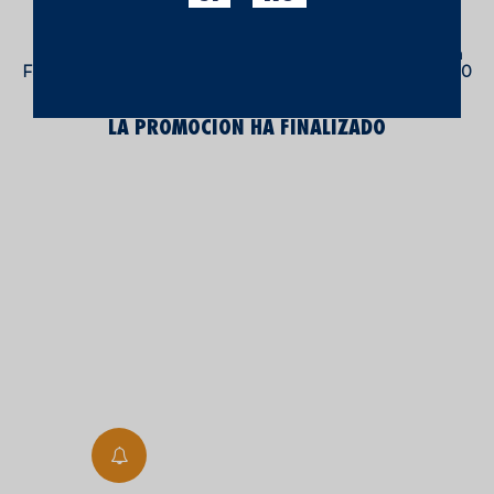
Nos complace invitaros a una experiencia exclusiva en la
Fàbrica Moritz Barcelona
, el próximo
18 de junio a las 19:00
h
, pensada para descubrir, inspirarse y disfrutar.
LA PROMOCIÓN HA FINALIZADO