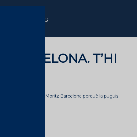
ESP
|
ENG
 BARCELONA. T’HI
juny
, obrim la Fàbrica Moritz Barcelona perquè la puguis