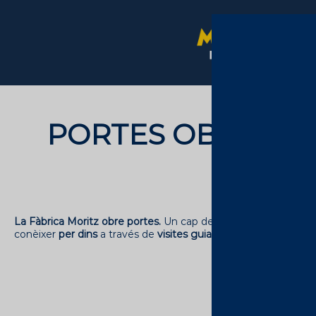
PORTES OBERTES 
La Fàbrica Moritz obre portes.
Un cap de setmana per entrar-hi
conèixer
per dins
a través de
visites guiades
i
de manera grat