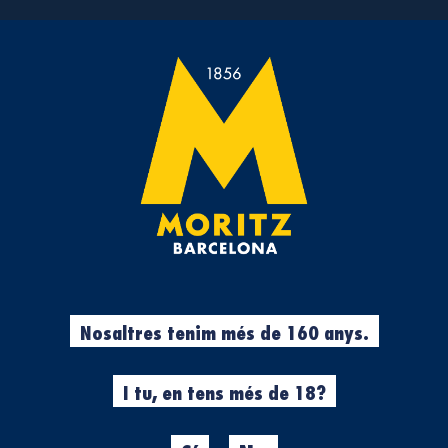
A LA FÀBRICA MORITZ
APUNTES?
, descobrir-la i brindar-hi. Aquest
dissabte 27 i diumenge 28 de 
uïta
.
Nosaltres tenim més de 160 anys.
LA PROMOCIÓ HA FINALITZAT
I tu, en tens més de 18?