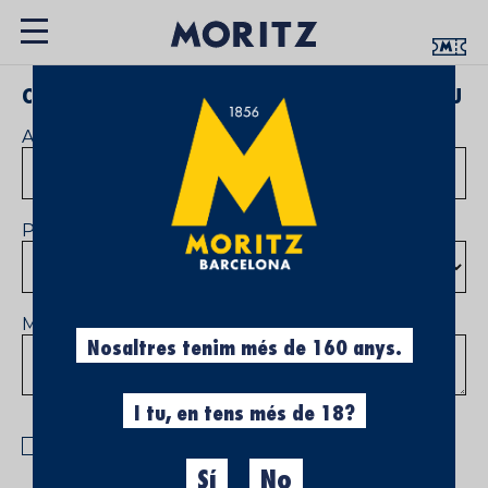
CANCEL·LA SUBSCRIPCIÓ AL BUTLLETÍ INFORMATIU
Adreça d'email
Província
Motiu de la desubscripció
Nosaltres tenim més de 160 anys.
I tu, en tens més de 18?
He llegit i accepto el tractament de les meves
dades d'acord amb la finalitat informada i
Sí
No