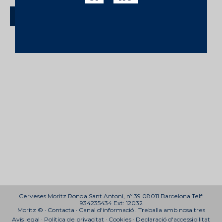
d'acord a
l'avís legal
i la
política de privacitat.
DONAR DE BAIXA LA SUBSCRIPCIÓ
Cerveses Moritz Ronda Sant Antoni, nº 39 08011 Barcelona Telf:
934235434 Ext: 12032
Moritz © ·
Contacta
·
Canal d'informació
.
Treballa amb nosaltres
Avís legal
·
Política de privacitat
·
Cookies
·
Declaració d'accessibilitat