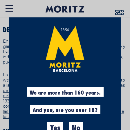
DECLARACIÓN DE ACCESIBILIDAD
En Moritz estamos plenamente comprometidos con
garantizar la accesibilidad digital de nuestros entornos web y
trabajamos continuamente para que cualquier persona,
independientemente de sus capacidades, edad o situación,
pueda utilizarlos sin barreras.
La presente declaración de accesibilidad se aplica al portal
web de Moritz (https://www.moritz.com/), el cual está sujeto
a la
Ley 11/2023, de 8 de mayo, de trasposición de Directivas
de la Unión Europea en materia de accesibilidad de
We are more than 160 years.
determinados productos y servicios
y el
Real Decreto
193/2023, de 21 de marzo, por el que se regulan las
condiciones básicas de accesibilidad y no discriminación de
And you, are you over 18?
las personas con discapacidad para el acceso y utilización de
los bienes y servicios a disposición del público
.
Yes
No