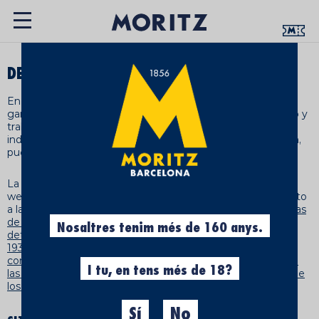
DECLARACIÓN DE ACCESIBILIDAD
En Moritz estamos plenamente comprometidos con
garantizar la accesibilidad digital de nuestros entornos web y
trabajamos continuamente para que cualquier persona,
independientemente de sus capacidades, edad o situación,
pueda utilizarlos sin barreras.
La presente declaración de accesibilidad se aplica al portal
web de Moritz (https://www.moritz.com/), el cual está sujeto
a la
Ley 11/2023, de 8 de mayo, de trasposición de Directivas
de la Unión Europea en materia de accesibilidad de
Nosaltres tenim més de 160 anys.
determinados productos y servicios
y el
Real Decreto
193/2023, de 21 de marzo, por el que se regulan las
condiciones básicas de accesibilidad y no discriminación de
I tu, en tens més de 18?
las personas con discapacidad para el acceso y utilización de
los bienes y servicios a disposición del público
.
Sí
No