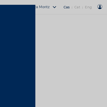
Actividades Fàbrica Moritz
Cas
Cat
Eng
|
|