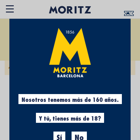
GORRES
Fijar
Ordenar
Dirección
por:
Descendente
No podemos encontrar productos que coincidan con
la selección.
Nosotros tenemos más de 160 años.
Y tú, tienes más de 18?
Sí
No