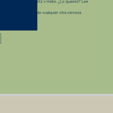
o casco de moto Moritz x Hebo. ¿Lo quieres? Lee
do 8 € de Moritz 7 o de cualquier otra cerveza
tu ticket de compra.
s ganado.