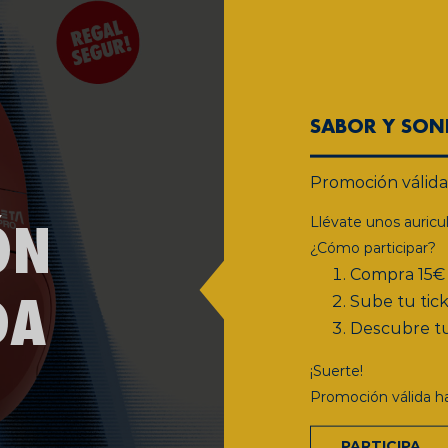
SABOR Y SON
Promoción válida 
Llévate unos auricu
¿Cómo participar?
Compra 15€ 
Sube tu tick
Descubre tu
¡Suerte!
Promoción válida ha
PARTICIPA