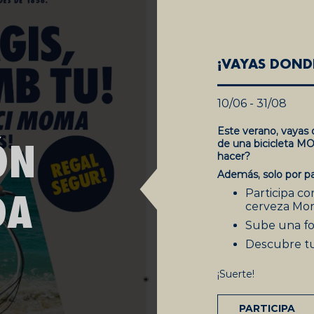
¡VAYAS DOND
10/06 - 31/08
Este verano, vayas 
de una bicicleta M
hacer?
Además, solo por pa
Participa co
cerveza Mori
Sube una fo
Descubre tu
¡Suerte!
PARTICIPA