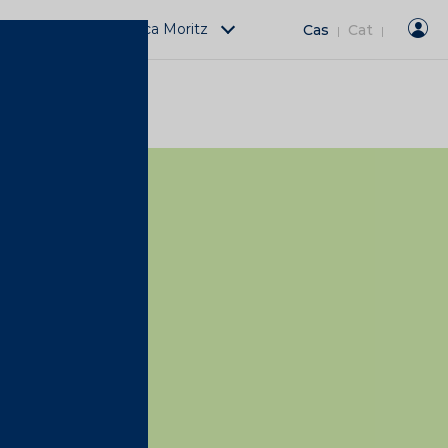
Actividades Fàbrica Moritz
Cas
Cat
|
|
A CONTIGO!