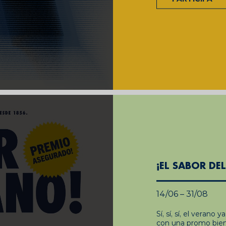
¡EL SABOR DE
14/06 – 31/08
Sí, sí, sí, el verano
con una promo bien