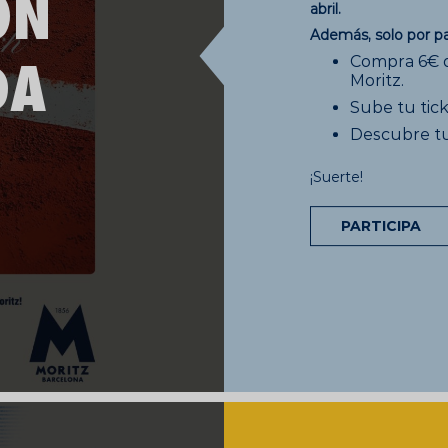
abril.
Además, solo por pa
Compra 6€ d
Moritz.
Sube tu tick
Descubre tu
¡Suerte!
PARTICIPA