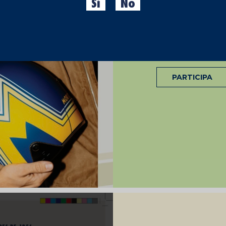
Sí
No
Estrenamos el nuev
atentamente:
• Participa compran
Moritz.
• Sube una foto de 
• Descubre si lo ha
PARTICIPA