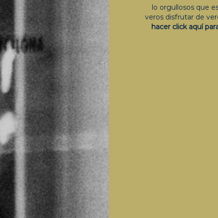
lo orgullosos que 
veros disfrutar de ver
hacer click aquí par