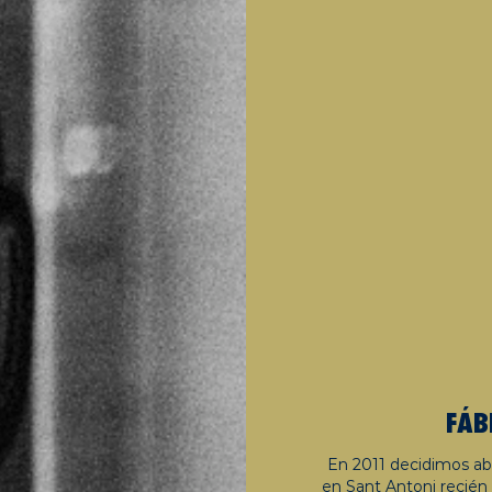
FÁB
En 2011 decidimos abri
en Sant Antoni recién