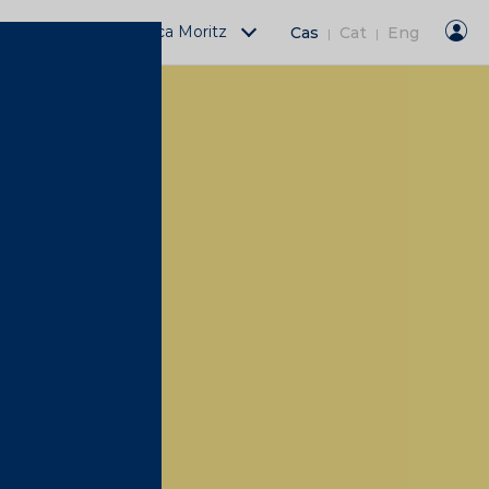
Actividades Fàbrica Moritz
Cas
Cat
Eng
|
|