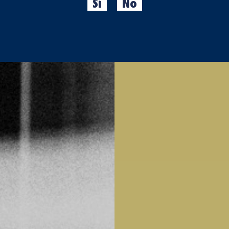
Sí
No