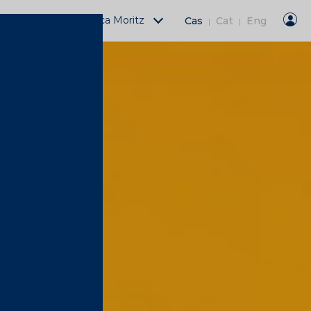
Actividades Fàbrica Moritz
Cas
Cat
Eng
|
|