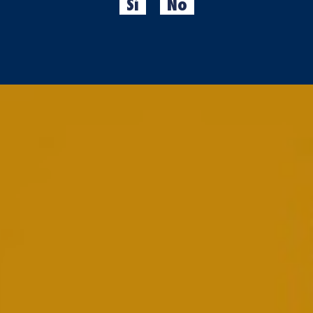
Sí
No