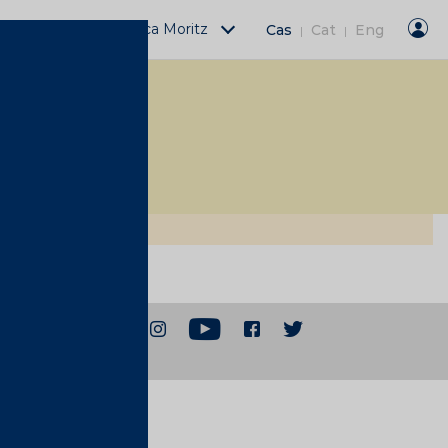
Actividades Fàbrica Moritz
Cas
Cat
Eng
|
|