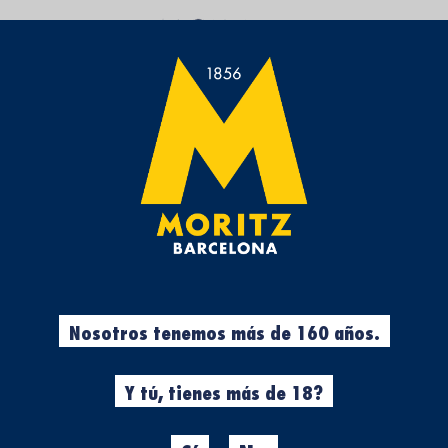
CALCETINES
Fijar
Ordenar
Dirección
por:
Descendente
cción.
Aviso legal
·
Política de privacidad
·
Cookies
·
Nosotros tenemos más de 160 años.
Declaración de accesibilidad
Y tú, tienes más de 18?