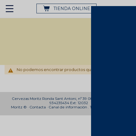
TIENDA ONLINE
No podemos encontrar productos que coincidan con la sele
Cervezas Moritz Ronda Sant Antoni, nº 39 08011 Barcelona Telf:
934235434 Ext: 12032
Moritz © ·
Contacta
·
Canal de información
.
Trabaja con nosotros