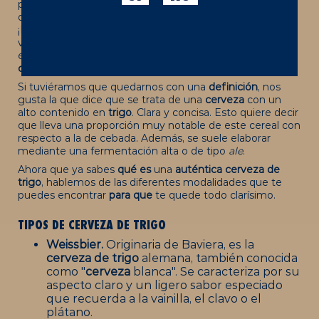
pasteurizar es que existen tantas variedades distintas
que su disfrute se adapta a cualquier gusto y ocasión.
¡En Moritz las conocemos todas! En concreto, hoy
vamos a acercarte al mundo de
la cerveza de trigo
, una
elaboración muy popular entre los amantes de la
cerveza
artesanal.
Si tuviéramos que quedarnos con una
definición
, nos
gusta la que dice que se trata de una
cerveza
con un
alto contenido en
trigo
. Clara y concisa. Esto quiere decir
que lleva una proporción muy notable de este cereal con
respecto a la de cebada. Además, se suele elaborar
mediante una fermentación alta o de tipo
ale
.
Ahora que ya sabes
qué es
una
auténtica cerveza de
trigo
, hablemos de las diferentes modalidades que te
puedes encontrar
para que
te quede todo clarísimo.
TIPOS DE CERVEZA DE TRIGO
Weissbier.
Originaria de Baviera, es la
cerveza de trigo
alemana, también conocida
como "
cerveza
blanca". Se caracteriza por su
aspecto claro y un ligero sabor especiado
que recuerda a la vainilla, el clavo o el
plátano.