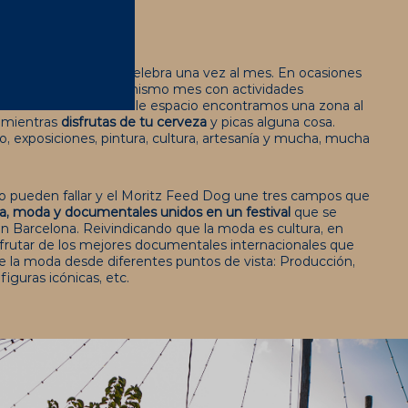
l Poblenou que se celebra una vez al mes. En ocasiones
tar dos ediciones el mismo mes con actividades
áticas. En este increíble espacio encontramos una zona al
r mientras
disfrutas de tu cerveza
y picas alguna cosa.
, exposiciones, pintura, cultura, artesanía y mucha, mucha
 pueden fallar y el Moritz Feed Dog une tres campos que
a, moda y documentales unidos en un festival
que se
en Barcelona. Reivindicando que la moda es cultura, en
rutar de los mejores documentales internacionales que
de la moda desde diferentes puntos de vista: Producción,
figuras icónicas, etc.