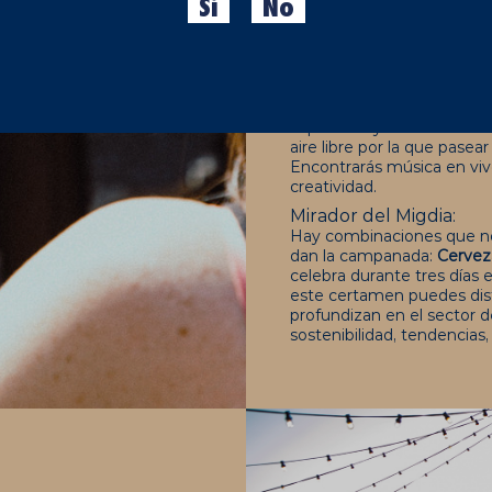
Sí
No
¡Aquí van!
PALO MARKET FEST:
Un market emplazado en e
puntuales podemos disfru
especiales y sesiones tem
aire libre por la que pasea
Encontrarás música en vivo
creatividad.
Mirador del Migdia:
Hay combinaciones que no
dan la campanada:
Cervez
celebra durante tres días 
este certamen puedes disf
profundizan en el sector 
sostenibilidad, tendencias, 