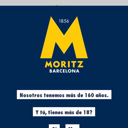
UN ESPACIO QUE TE ACERCA LA CULTURA CERVECER
5 PLANES ORIGINA
CERVEZA EN LA M
Planes
Salir
Ag
Tenemos una ciudad en la
con una cerveza en la ma
Nosotros tenemos más de 160 años.
exposiciones, presentacion
nos invitan a celebrar y a 
desde 1856, mejor que mej
Y tú, tienes más de 18?
Como la oferta es inabar
al aire libre, en interior,
disfrutes siempre con tu
c