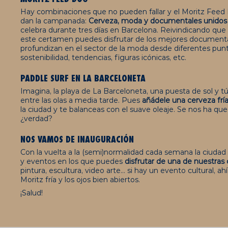
Hay combinaciones que no pueden fallar y el Moritz Fee
dan la campanada:
Cerveza, moda y documentales unidos e
celebra durante tres días en Barcelona. Reivindicando que 
este certamen puedes disfrutar de los mejores documenta
profundizan en el sector de la moda desde diferentes punt
sostenibilidad, tendencias, figuras icónicas, etc.
PADDLE SURF EN LA BARCELONETA
Imagina, la playa de La Barceloneta, una puesta de sol y tú
entre las olas a media tarde. Pues
añádele una cerveza frí
la ciudad y te balanceas con el suave oleaje. Se nos ha qu
¿verdad?
NOS VAMOS DE INAUGURACIÓN
Con la vuelta a la (semi)normalidad cada semana la ciudad
y eventos en los que puedes
disfrutar de una de nuestras
pintura, escultura, video arte… si hay un evento cultural, a
Moritz fría y los ojos bien abiertos.
¡Salud!