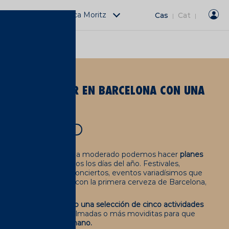
Actividades Fàbrica Moritz
Cas
Cat
|
|
A
LES PARA HACER EN BARCELONA CON UNA
ANO
enda
Barcelona
 que gracias a un clima moderado podemos hacer
planes
no
prácticamente todos los días del año. Festivales,
es, inauguraciones, conciertos, eventos variadísimos que
brindar. Y si puede ser con la primera cerveza de Barcelona,
or.
cable, hemos
preparado una selección de cinco actividades
 organizadas, a tu rollo, calmadas o más moviditas para que
erveza Moritz
en la mano.