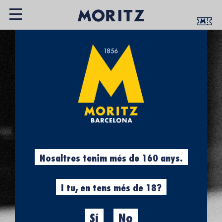
Nosaltres tenim més de 160 anys.
I tu, en tens més de 18?
Sí
No