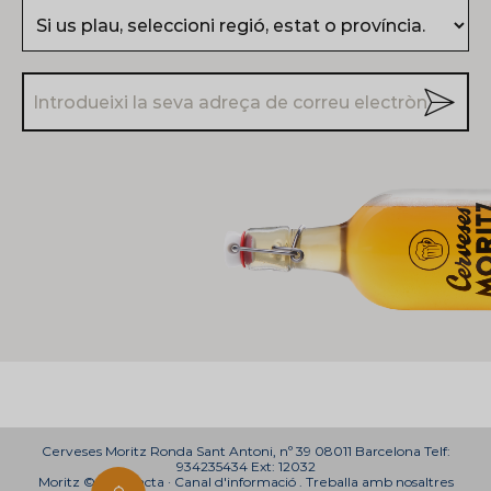
Cerveses Moritz Ronda Sant Antoni, nº 39 08011 Barcelona Telf:
934235434 Ext: 12032
Moritz © ·
Contacta
·
Canal d'informació
.
Treballa amb nosaltres