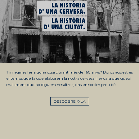
LA HISTÒRIA
D' UNA CERVESA.
LA HISTÒRIA
D' UNA CIUTAT.
T’imagines fer alguna cosa durant més de 160 anys? Doncs aquest és
el temps que fa que elaborem la nostra cervesa, i encara que quedi
malament que ho diguem nosaltres, ens en sortim prou bé.
DESCOBREIX-LA