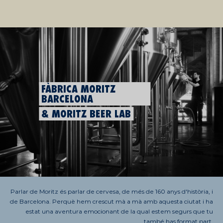
FÀBRICA MORITZ
BARCELONA
& MORITZ BEER LAB
Parlar de Moritz és parlar de cervesa, de més de 160 anys d'història, i
de Barcelona. Perquè hem crescut mà a mà amb aquesta ciutat i ha
estat una aventura emocionant de la qual estem segurs que tu
també has format part.