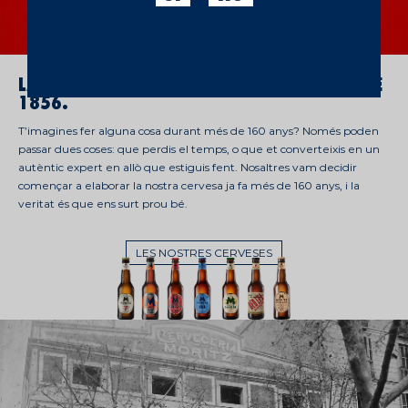
LA PRIMERA CERVESA DE BARCELONA. DES DE
1856.
T’imagines fer alguna cosa durant més de 160 anys? Només poden
passar dues coses: que perdis el temps, o que et converteixis en un
autèntic expert en allò que estiguis fent. Nosaltres vam decidir
començar a elaborar la nostra cervesa ja fa més de 160 anys, i la
veritat és que ens surt prou bé.
LES NOSTRES CERVESES