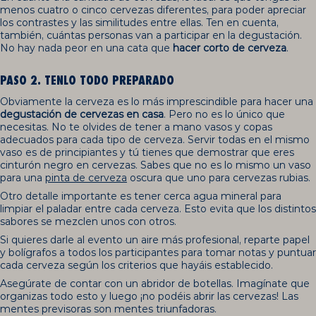
menos cuatro o cinco cervezas diferentes, para poder apreciar
los contrastes y las similitudes entre ellas. Ten en cuenta,
también, cuántas personas van a participar en la degustación.
No hay nada peor en una cata que
hacer corto de cerveza
.
PASO 2. TENLO TODO PREPARADO
Obviamente la cerveza es lo más imprescindible para hacer una
degustación de cervezas en casa
. Pero no es lo único que
necesitas. No te olvides de tener a mano vasos y copas
adecuados para cada tipo de cerveza. Servir todas en el mismo
vaso es de principiantes y tú tienes que demostrar que eres
cinturón negro en cervezas. Sabes que no es lo mismo un vaso
para una
pinta de cerveza
oscura que uno para cervezas rubias.
Otro detalle importante es tener cerca agua mineral para
limpiar el paladar entre cada cerveza. Esto evita que los distintos
sabores se mezclen unos con otros.
Si quieres darle al evento un aire más profesional, reparte papel
y bolígrafos a todos los participantes para tomar notas y puntuar
cada cerveza según los criterios que hayáis establecido.
Asegúrate de contar con un abridor de botellas. Imagínate que
organizas todo esto y luego ¡no podéis abrir las cervezas! Las
mentes previsoras son mentes triunfadoras.