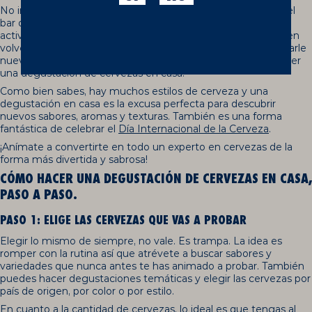
No importa que una cerveza con los amigos en la terraza del
bar de la esquina sea un plan perfecto. Hasta nuestras
actividades favoritas a las que nunca diríamos que no, pueden
volverse rutinarias. Por suerte, tenemos una solución para darle
nueva vida al plan de siempre: Vamos a explicarte cómo hacer
una degustación de cervezas en casa.
Como bien sabes, hay muchos estilos de cerveza y una
degustación en casa es la excusa perfecta para descubrir
nuevos sabores, aromas y texturas. También es una forma
fantástica de celebrar el
Día Internacional de la Cerveza
.
¡Anímate a convertirte en todo un experto en cervezas de la
forma más divertida y sabrosa!
CÓMO HACER UNA DEGUSTACIÓN DE CERVEZAS EN CASA,
PASO A PASO.
PASO 1: ELIGE LAS CERVEZAS QUE VAS A PROBAR
Elegir lo mismo de siempre, no vale. Es trampa. La idea es
romper con la rutina así que atrévete a buscar sabores y
variedades que nunca antes te has animado a probar. También
puedes hacer degustaciones temáticas y elegir las cervezas por
país de origen, por color o por estilo.
En cuanto a la cantidad de cervezas, lo ideal es que tengas al