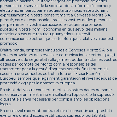
normativa nacional i europea vigent de protecció de dades
personals i de serveis de la societat de la informació i comerç
electrònic, en participar en aquesta promoció esteu donant
expressament el vostre consentiment a Cerveses Moritz S.A.
perquè, com a responsable, tracti les vostres dades personals
per permetre la vostra participació en aquesta promoció,
publiqui el vostre nom i cognoms en qualsevol dels mitjans
descrits en cas que resulteu guanyadors i us enviï
comunicacions electròniques o telefòniques relatives a aquesta
promoció.
D’altra banda, empreses vinculades a Cerveses Moritz S.A. o a
tercers proveïdors de serveis de comunicacions electròniques, i
altresserveis de seguretat i allotjament poden tractar les vostres
dades per compte de Moritz com a responsables del
tractament per a la gestió d’aquests serveis, fins i tot en els
casos en què aquestes es trobin fora de l’Espai Econòmic
Europeu, sempre que legalment garanteixin el nivell adequat de
protecció exigit per la normativa europea.
En virtut del vostre consentiment, les vostres dades personals
es conservaran mentre no en sol·liciteu l’oposició o la supressió,
o durant els anys necessaris per complir amb les obligacions
legals.
En qualsevol moment podeu retirar el consentiment prestat i
exercir els drets d’accés, rectificació, supressió, portabilitat,