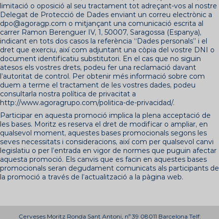
limitació o oposició al seu tractament tot adreçant-vos al nostre
Delegat de Protecció de Dades enviant un correu electrònic a
dpo@agoragp.com o mitjançant una comunicació escrita al
carrer Ramon Berenguer IV, 1, 50007, Saragossa (Espanya),
indicant en tots dos casos la referència “Dades personals” i el
dret que exerciu, així com adjuntant una còpia del vostre DNI o
document identificatiu substitutori. En el cas que no siguin
atesos els vostres drets, podeu fer una reclamació davant
l’autoritat de control. Per obtenir més informació sobre com
duem a terme el tractament de les vostres dades, podeu
consultarla nostra política de privacitat a
http://www.agoragrupo.com/politica-de-privacidad/
.
Participar en aquesta promoció implica la plena acceptació de
les bases. Moritz es reserva el dret de modificar o ampliar, en
qualsevol moment, aquestes bases promocionals segons les
seves necessitats i consideracions, així com per qualsevol canvi
legislatiu o per l’entrada en vigor de normes que puguin afectar
aquesta promoció. Els canvis que es facin en aquestes bases
promocionals seran degudament comunicats als participants de
la promoció a través de l’actualització a la pàgina web.
Cerveses Moritz Ronda Sant Antoni, nº 39 08011 Barcelona Telf: