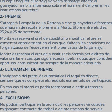
Un cop s’hagi fet el sorteig s’enviarà missatge directe al
guanyador amb la informació sobre el lliurament del premi i les
instruccions per rebre’l.
2.- PREMIS:
S’atorgarà 1 ampolla de La Patrona a cinc guanyadors diferentes
que hauran de recollir el premi a la Mortiz Store entre els dies
23,24 y 25 de setembre.
Moritz es reserva el dret de substituir o modificar el premi
esmentat anteriorment en el cas que s’alterin les condicions de
l’organització de l’esdeveniment o per causa de força major.
Moritz es reserva el dret de substituir els premis per d’altres de
valor similar en cas que sigui necessari pels motius que consideri
oportuns, comunicant-ho sempre de la manera adequada.
3.- LLIURAMENT DE PREMIS:
L’assignació del premi és automàtica i el regal és directe,
sempre que es compleixi els requisits esmentats de participació.
En cap cas el premi es podrà reemborsar o cedir a terceres
persones.
4.- EXCLUSIONS:
No podran participar en la promoció les persones vinculades
mitjançant contracte de treball o de prestacions de serveis