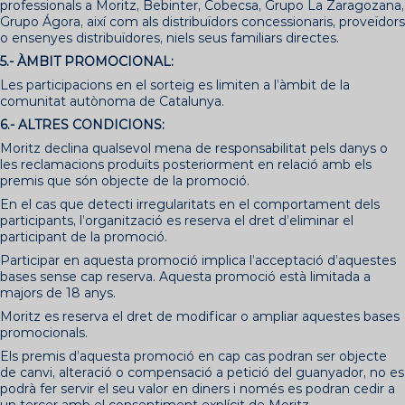
professionals a Moritz, Bebinter, Cobecsa, Grupo La Zaragozana,
Grupo Ágora, així com als distribuïdors concessionaris, proveïdors
o ensenyes distribuïdores, niels seus familiars directes.
5.- ÀMBIT PROMOCIONAL:
Les participacions en el sorteig es limiten a l’àmbit de la
comunitat autònoma de Catalunya.
6.- ALTRES CONDICIONS:
Moritz declina qualsevol mena de responsabilitat pels danys o
les reclamacions produïts posteriorment en relació amb els
premis que són objecte de la promoció.
En el cas que detecti irregularitats en el comportament dels
participants, l’organització es reserva el dret d’eliminar el
participant de la promoció.
Participar en aquesta promoció implica l’acceptació d’aquestes
bases sense cap reserva. Aquesta promoció està limitada a
majors de 18 anys.
Moritz es reserva el dret de modificar o ampliar aquestes bases
promocionals.
Els premis d’aquesta promoció en cap cas podran ser objecte
de canvi, alteració o compensació a petició del guanyador, no es
podrà fer servir el seu valor en diners i només es podran cedir a
un tercer amb el consentiment explícit de Moritz.