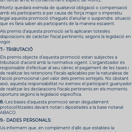
Moritz quedarà eximida de qualsevol obligació o compensació
amb els participants si per causa de força major o imperatiu
legal aquesta promoció s’hagués d’anul·lar o suspendre, situació
que es faria saber als participants de la manera escaient.
Als premis d’aquesta promoció se’ls aplicaran totesles
disposicions de caràcter fiscal pertinents, segons la legislació en
vigor.
7.- TRIBUTACIÓ
Els premis objecte d’aquesta promoció estan subjectes a
tributació d’acord amb la normativa vigent. L’organitzador és
responsable d’efectuar al seu càrrec el pagament de les taxes i
de realitzar les retencions fiscals aplicables per la naturalesa de
l’acció promocional i pel valor dels premis sortejats. No obstant
això, aquesta responsabilitat no eximeix el participant guanyador
de realitzar les declaracions fiscals pertinents en els moments
oportuns segons la legislació específica.
8.-
Les bases d’aquesta promoció seran degudament
protocol·litzades davant notari i dipositades a la base notarial
ABACO.
9.- DADES PERSONALS:
Us informem que, en compliment d’allò que estableix la