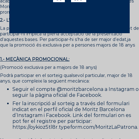
acabarà el 22 de setembre de 2022. No obstant això, cerveses
Moritz es reserva el dret d’anul·lar, escurçar, modificar o
prorrogar la promoció en cas que ho consideri necessari.
2.- L’àmbit territorialserà Catalunya
La participació a la promoció té caràcter gratuït i el simple fet de
participar-hi implica la plena acceptació de la presentació
d’aquestes bases. Per participar-hi s’ha de ser major d’edat,ja
que la promoció és exclusiva per a persones majors de 18 anys
1.- MECÀNICA PROMOCIONAL:
(Promoció exclusiva per a majors de 18 anys)
Podrà participar en el sorteig qualsevol particular, major de 18
anys, que compleixi la següent mecànica:
Seguir el compte @moritzbarcelona a Instagram o
seguir la pàgina oficial de Facebook.
Fer la inscripció al sorteig a través del formulari
indicat en el perfil oficial de Moritz Barcelona
d’Instagram i Facebook. Link del formulari on es
pot fer el registre per participar:
https://oykioz5tl8r.typeform.com/MoritzLaPatrona.