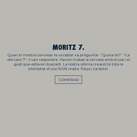
MORITZ 7.
Quan el mestre cerveser la va tastar va preguntar: “Quina és?”. “La
del tanc 7”, li van respondre. Havien trobat la cervesa amb el cos i el
gust que estaven buscant. La nostra última creació té tota la
intensitat d’una 100% malta. Força i caràcter.
COMPRAR