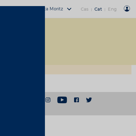
Activitats Fàbrica Moritz
Cas
Cat
Eng
|
|