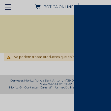
BOTIGA ONLINE
No podem trobar productes que coincideixin amb la selecci
Cerveses Moritz Ronda Sant Antoni, nº 39 08011 Barcelona Telf:
934235434 Ext: 12032
Moritz © ·
Contacta
·
Canal d'informació
.
Treballa amb nosaltres