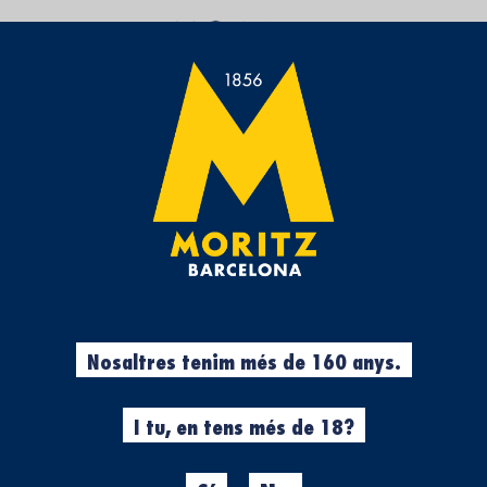
CRISTALLERIA PER A CERVESA
Fixar
Ordena
Direcció
segons:
Descendent
ó.
Avís legal
·
Política de privacitat
·
Cookies
·
Declaració d'accessibilitat
Nosaltres tenim més de 160 anys.
I tu, en tens més de 18?