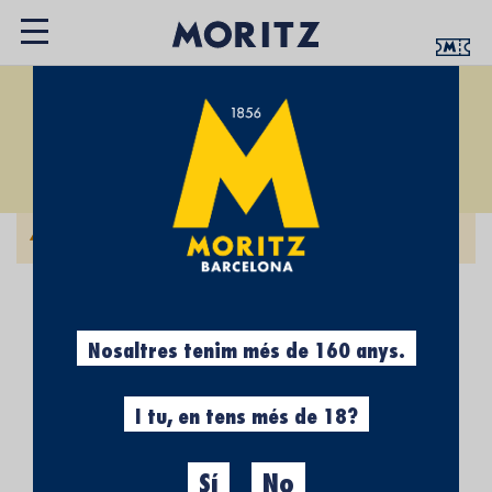
XAPES VINTAGE
Fixar
Ordena
Direcció
segons:
Descendent
No podem trobar productes que coincideixin amb la
selecció.
Nosaltres tenim més de 160 anys.
I tu, en tens més de 18?
Sí
No