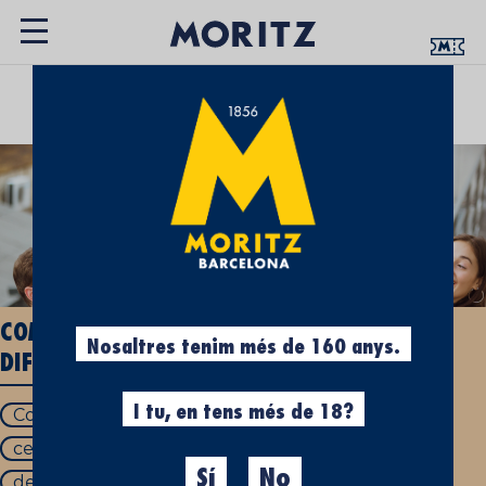
UN ESPAI QUE T’APROPA LA CULTURA
CERVESERA
COM DEMANAR CERVESA EN ANGLÈS I EN
Nosaltres tenim més de 160 anys.
DIFERENTS IDIOMES
I tu, en tens més de 18?
Com demanar una cervesa en anglès
cervesa en anglès
Sí
No
demanar una cervesa en anglès