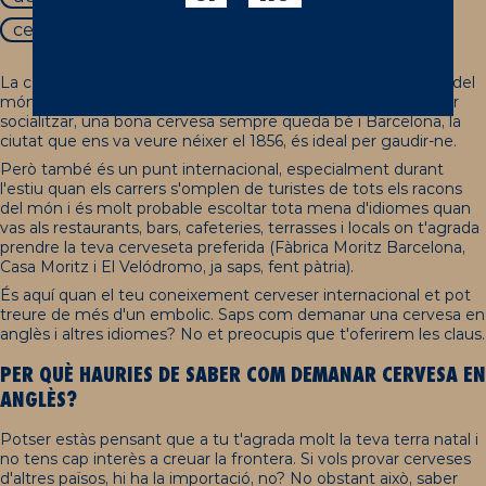
cervesa en diferents idiomes
La cervesa és una de les begudes més populars i universals del
món. Ja sigui per refrescar-se, per acompanyar un àpat o per
socialitzar, una bona cervesa sempre queda bé i Barcelona, la
ciutat que ens va veure néixer el 1856, és ideal per gaudir-ne.
Però també és un punt internacional, especialment durant
l'estiu quan els carrers s'omplen de turistes de tots els racons
del món i és molt probable escoltar tota mena d'idiomes quan
vas als restaurants, bars, cafeteries, terrasses i locals on t'agrada
prendre la teva cerveseta preferida (Fàbrica Moritz Barcelona,
Casa Moritz i El Velódromo, ja saps, fent pàtria).
És aquí quan el teu coneixement cerveser internacional et pot
treure de més d'un embolic. Saps com demanar una cervesa en
anglès i altres idiomes? No et preocupis que t'oferirem les claus.
PER QUÈ HAURIES DE SABER COM DEMANAR CERVESA EN
ANGLÈS?
Potser estàs pensant que a tu t'agrada molt la teva terra natal i
no tens cap interès a creuar la frontera. Si vols provar cerveses
d'altres països, hi ha la importació, no? No obstant això, saber