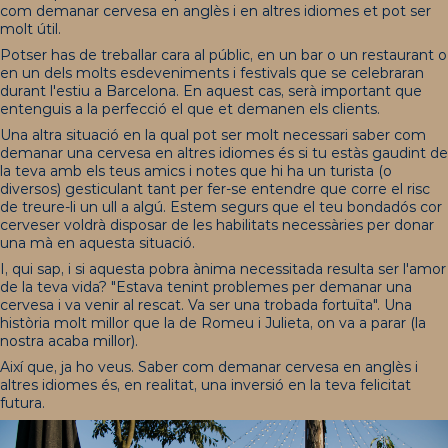
com demanar cervesa en anglès i en altres idiomes et pot ser
molt útil.
Potser has de treballar cara al públic, en un bar o un restaurant o
en un dels molts esdeveniments i festivals que se celebraran
durant l'estiu a Barcelona. En aquest cas, serà important que
entenguis a la perfecció el que et demanen els clients.
Una altra situació en la qual pot ser molt necessari saber com
demanar una cervesa en altres idiomes és si tu estàs gaudint de
la teva amb els teus amics i notes que hi ha un turista (o
diversos) gesticulant tant per fer-se entendre que corre el risc
de treure-li un ull a algú. Estem segurs que el teu bondadós cor
cerveser voldrà disposar de les habilitats necessàries per donar
una mà en aquesta situació.
I, qui sap, i si aquesta pobra ànima necessitada resulta ser l'amor
de la teva vida? "Estava tenint problemes per demanar una
cervesa i va venir al rescat. Va ser una trobada fortuïta". Una
història molt millor que la de Romeu i Julieta, on va a parar (la
nostra acaba millor).
Així que, ja ho veus. Saber com demanar cervesa en anglès i
altres idiomes és, en realitat, una inversió en la teva felicitat
futura.