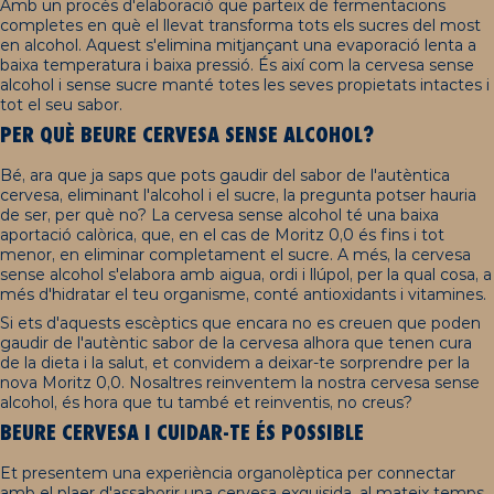
Amb un procés d'elaboració que parteix de fermentacions
completes en què el llevat transforma tots els sucres del most
en alcohol. Aquest s'elimina mitjançant una evaporació lenta a
baixa temperatura i baixa pressió. És així com la cervesa sense
alcohol i sense sucre manté totes les seves propietats intactes i
tot el seu sabor.
PER QUÈ BEURE CERVESA SENSE ALCOHOL?
Bé, ara que ja saps que pots gaudir del sabor de l'autèntica
cervesa, eliminant l'alcohol i el sucre, la pregunta potser hauria
de ser, per què no? La cervesa sense alcohol té una baixa
aportació calòrica, que, en el cas de Moritz 0,0 és fins i tot
menor, en eliminar completament el sucre. A més, la cervesa
sense alcohol s'elabora amb aigua, ordi i llúpol, per la qual cosa, a
més d'hidratar el teu organisme, conté antioxidants i vitamines.
Si ets d'aquests escèptics que encara no es creuen que poden
gaudir de l'autèntic sabor de la cervesa alhora que tenen cura
de la dieta i la salut, et convidem a deixar-te sorprendre per la
nova Moritz 0,0. Nosaltres reinventem la nostra cervesa sense
alcohol, és hora que tu també et reinventis, no creus?
BEURE CERVESA I CUIDAR-TE ÉS POSSIBLE
Et presentem una experiència organolèptica per connectar
amb el plaer d'assaborir una cervesa exquisida, al mateix temps