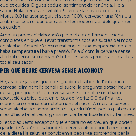
que et cuides. Digues adéu al sentiment de renúncia. Hola,
sabor! Hola, benestar i vitalitat! Perquè la nova recepta de
Moritz 0,0 ha aconseguit el sabor 100% cerveser: una fórmula
amb més cos i sabor, per satisfer les necessitats dels que més
es cuiden.
Amb un procés d'elaboració que parteix de fermentacions
completes en què el llevat transforma tots els sucres del most
en alcohol. Aquest s'elimina mitjançant una evaporació lenta a
baixa temperatura i baixa pressió. És així com la cervesa sense
alcohol i sense sucre manté totes les seves propietats intactes i
tot el seu sabor.
PER QUÈ BEURE CERVESA SENSE ALCOHOL?
Bé, ara que ja saps que pots gaudir del sabor de l'autèntica
cervesa, eliminant l'alcohol i el sucre, la pregunta potser hauria
de ser, per què no? La cervesa sense alcohol té una baixa
aportació calòrica, que, en el cas de Moritz 0,0 és fins i tot
menor, en eliminar completament el sucre. A més, la cervesa
sense alcohol s'elabora amb aigua, ordi i llúpol, per la qual cosa, a
més d'hidratar el teu organisme, conté antioxidants i vitamines.
Si ets d'aquests escèptics que encara no es creuen que poden
gaudir de l'autèntic sabor de la cervesa alhora que tenen cura
de la dieta i la salut, et convidem a deixar-te sorprendre per la