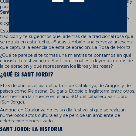
Cuando las calles de Catalunya se visten de gala y las familias y
parejas empiezan a intercambiar libros y rosas, sabemos que
Sant Jordi
ha llegado. En este día, la cultura y el amor se
entrelazan en cada esquina, creando un ambiente de fiesta y
alegría.
Este año, desde Moritz te proponemos darle un giro a la
tradición y te sugerimos que, además de la tradicional rosa que
se regala en esta fecha, añadas también una cerveza artesanal
que captura la esencia de esta celebración: La Rosa de Moritz.
¿Qué te parece si te tomas una mientras te contamos en qué
consiste la festividad de Sant Jordi, cuál es la leyenda detrás de
la celebración y qué representan los libros y las rosas?
¿QUÉ ES SANT JORDI?
El 23 de abril es el día del patrón de Catalunya, de Aragón y de
países como Palestina, Bulgaria, Etiopía e Inglaterra entre otros.
Conmemora la muerte en el año 303 del caballero Sant Jordi
(San Jorge).
Aunque en Catalunya no es un día festivo, sí que se realizan
numerosos actos culturales y se percibe un ambiente de
celebración generalizado.
SANT JORDI: LA HISTORIA