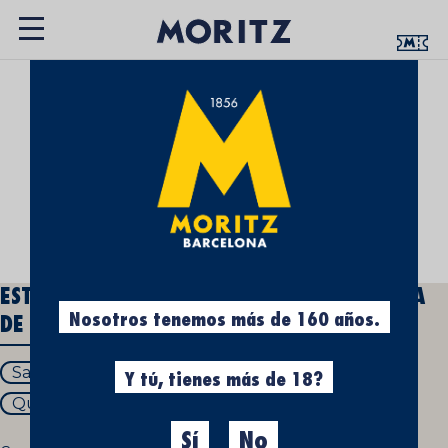
UN ESPACIO QUE TE ACERCA LA CULTURA
CERVECERA
ESTE SANT JORDI: ROSAS, LIBROS Y LA ROSA
Nosotros tenemos más de 160 años.
DE MORITZ
Sant Jordi
Sant Jordi Historia
Y tú, tienes más de 18?
Que es Sant Jordi
Sant Jordi que se regala
Sí
No