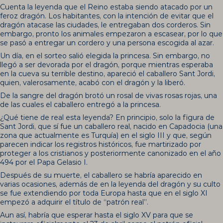
Cuenta la leyenda que el Reino estaba siendo atacado por un
feroz dragón. Los habitantes, con la intención de evitar que el
dragón atacase las ciudades, le entregaban dos corderos. Sin
embargo, pronto los animales empezaron a escasear, por lo que
se pasó a entregar un cordero y una persona escogida al azar.
Un día, en el sorteo salió elegida la princesa. Sin embargo, no
llegó a ser devorada por el dragón, porque mientras esperaba
en la cueva su terrible destino, apareció el caballero Sant Jordi,
quien, valerosamente, acabó con el dragón y la liberó.
De la sangre del dragón brotó un rosal de vivas rosas rojas, una
de las cuales el caballero entregó a la princesa.
¿Qué tiene de real esta leyenda? En principio, solo la figura de
Sant Jordi, que sí fue un caballero real, nacido en Capadocia (una
zona que actualmente es Turquía) en el siglo III y que, según
parecen indicar los registros históricos, fue martirizado por
proteger a los cristianos y posteriormente canonizado en el año
494 por el Papa Gelasio I.
Después de su muerte, el caballero se habría aparecido en
varias ocasiones, además de en la leyenda del dragón y su culto
se fue extendiendo por toda Europa hasta que en el siglo XI
empezó a adquirir el título de “patrón real”.
Aun así, habría que esperar hasta el siglo XV para que se