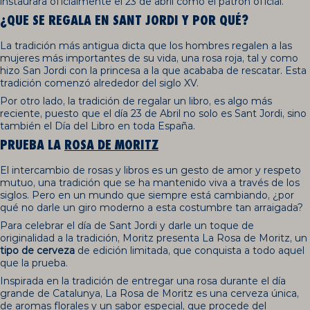
instaurara oficialmente el 23 de abril como el patrón oficial.
¿QUE SE REGALA EN SANT JORDI Y POR QUÉ?
La tradición más antigua dicta que los hombres regalen a las
mujeres más importantes de su vida, una rosa roja, tal y como
hizo San Jordi con la princesa a la que acababa de rescatar. Esta
tradición comenzó alrededor del siglo XV.
Por otro lado, la tradición de regalar un libro, es algo más
reciente, puesto que el día 23 de Abril no solo es Sant Jordi, sino
también el Día del Libro en toda España.
PRUEBA LA
ROSA DE MORITZ
El intercambio de rosas y libros es un gesto de amor y respeto
mutuo, una tradición que se ha mantenido viva a través de los
siglos. Pero en un mundo que siempre está cambiando, ¿por
qué no darle un giro moderno a esta costumbre tan arraigada?
Para celebrar el día de Sant Jordi y darle un toque de
originalidad a la tradición, Moritz presenta La Rosa de Moritz, un
tipo de cerveza
de edición limitada, que conquista a todo aquel
que la prueba.
Inspirada en la tradición de entregar una rosa durante el día
grande de Catalunya, La Rosa de Moritz es una cerveza única,
de aromas florales y un sabor especial, que procede del