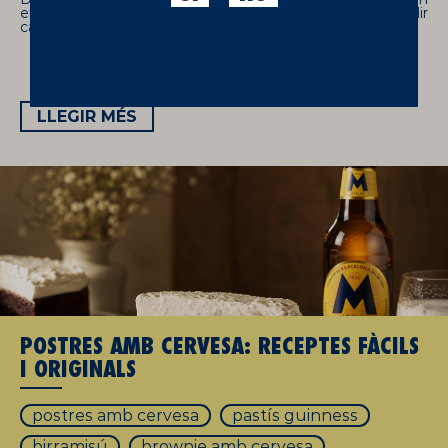
en l'aroma, l'escuma i el sabor. Aprèn quin triar per a gaudir
cada estil com un expert.
LLEGIR MÉS
POSTRES AMB CERVESA: RECEPTES FÀCILS
I ORIGINALS
postres amb cervesa
pastís guinness
birramisú
brownie amb cervesa