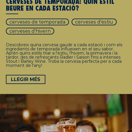
CERVESES DE TEMPORADA: QUIN ESTIL
BEURE EN CADA ESTACIÓ?
cerveses de temporada
cerveses d'estiu
cerveses d'hivern
Descobreix quina cervesa gaudir a cada estació i com els
ingredients de temporada influeixen en el seu sabor.
Aprèn quins estils triar a l'estiu, l'hivern, la primavera i la
tardor, des de refrescants Radler i Saison fins a intenses
Stout i Barley Wine. Troba la cervesa perfecta per a cada
moment de l'any!
LLEGIR MÉS