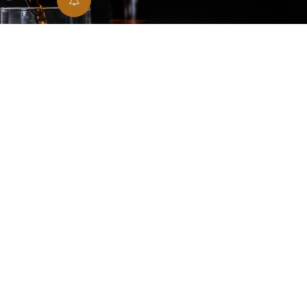
PASTISSOS DE CERVESA I COQUES. LES
RECEPTES MÉS DELICIOSES.
Pastissos de cervesa
Coques de cervesa
Rebosteria amb cervesa
Receptes amb cervesa
Descobreix com preparar pastissos i coques amb cervesa:
receptes fàcils i originals amb cervesa rossa o negra que
combinen a la perfecció amb xocolata, cítrics o cacau.
LLEGIR MÉS