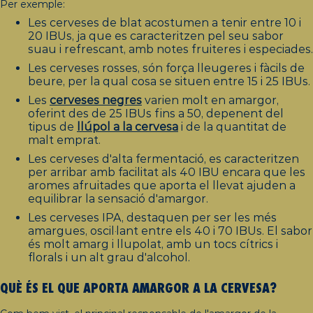
Per exemple:
Les cerveses de blat acostumen a tenir entre 10 i
20 IBUs, ja que es caracteritzen pel seu sabor
suau i refrescant, amb notes fruiteres i especiades.
Les cerveses rosses, són força lleugeres i fàcils de
beure, per la qual cosa se situen entre 15 i 25 IBUs.
Les
cerveses negres
varien molt en amargor,
oferint des de 25 IBUs fins a 50, depenent del
tipus de
llúpol a la cervesa
i de la quantitat de
malt emprat.
Les cerveses d'alta fermentació, es caracteritzen
per arribar amb facilitat als 40 IBU encara que les
aromes afruitades que aporta el llevat ajuden a
equilibrar la sensació d'amargor.
Les cerveses IPA, destaquen per ser les més
amargues, oscil·lant entre els 40 i 70 IBUs. El sabor
és molt amarg i llupolat, amb un tocs cítrics i
florals i un alt grau d'alcohol.
QUÈ ÉS EL QUE APORTA AMARGOR A LA CERVESA?