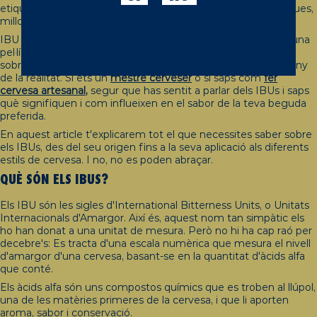
etiquetes i noms a tot. I si pot ser amb unes sigles simpàtiques,
millor que millor.
IBU sona bé, sona gairebé cuqui, com a criatura adorable d'una
pel·lícula fantàstica (“Mireu! Hem arribat al bosc dels Ibus”)
sobretot si no has sentit mai aquest terme. Però res més lluny
de la realitat. Si ets un
mestre cerveser
o si saps com
fer
cervesa artesanal
,
segur que has sentit a parlar dels IBUs i saps
què signifiquen i com influeixen en el sabor de la teva beguda
preferida.
En aquest article t'explicarem tot el que necessites saber sobre
els IBUs, des del seu origen fins a la seva aplicació als diferents
estils de cervesa. I no, no es poden abraçar.
QUÈ SÓN ELS IBUS?
Els IBU són les sigles d'International Bitterness Units, o Unitats
Internacionals d'Amargor. Així és, aquest nom tan simpàtic els
ho han donat a una unitat de mesura. Però no hi ha cap raó per
decebre's: Es tracta d'una escala numèrica que mesura el nivell
d'amargor d'una cervesa, basant-se en la quantitat d'àcids alfa
que conté.
Els àcids alfa són uns compostos químics que es troben al llúpol,
una de les matèries primeres de la cervesa, i que li aporten
aroma, sabor i conservació.