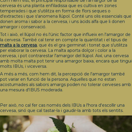
Com hem vist, el principal responsable de l'amargor de la
cervesa és una planta enfiladissa que es cultiva en zones
temperades i que s'utilitza en forma de flors seques o
d'extractes i que s'anomena llúpol. Conté uns olis essencials que
donen aroma i sabor a la cervesa, i uns àcids alfa que li donen
amargor i conservació.
Tot i això, el llúpol no és l'únic factor que influeix en l'amargor de
la cervesa. També cal tenir en compte la quantitat i el tipus de
malta a la cervesa
, que és el gra germinat i torrat que s'utilitza
per elaborar la cervesa. La malta aporta dolçor i color a la
cervesa, i pot contrarestar l'amargor del llúpol. Així, una cervesa
amb molta malta pot tenir una amargor baixa, encara que tingui
molts IBUs, i viceversa.
A més a més, com hem dit, la percepció de l'amargor també
pot variar en funció de la persona. Aquelles que no estan
acostumades als sabors amargs poden no tolerar cerveses amb
una mesura d'IBUS moderada.
Per això, no cal fer cas només dels IBUs a l'hora d'escollir una
cervesa, sinó que cal tastar-la i gaudir-la amb tots els sentits.