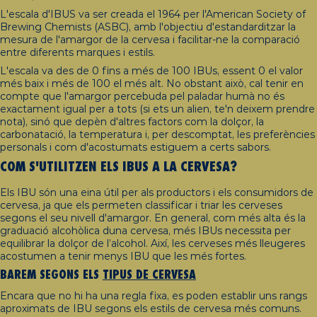
L'escala d'IBUS va ser creada el 1964 per l'American Society of
Brewing Chemists (ASBC), amb l'objectiu d'estandarditzar la
mesura de l'amargor de la cervesa i facilitar-ne la comparació
entre diferents marques i estils.
L'escala va des de 0 fins a més de 100 IBUs, essent 0 el valor
més baix i més de 100 el més alt. No obstant això, cal tenir en
compte que l'amargor percebuda pel paladar humà no és
exactament igual per a tots (si ets un alien, te'n deixem prendre
nota), sinó que depèn d'altres factors com la dolçor, la
carbonatació, la temperatura i, per descomptat, les preferències
personals i com d'acostumats estiguem a certs sabors.
COM S'UTILITZEN ELS IBUS A LA CERVESA?
Els IBU són una eina útil per als productors i els consumidors de
cervesa, ja que els permeten classificar i triar les cerveses
segons el seu nivell d'amargor. En general, com més alta és la
graduació alcohòlica duna cervesa, més IBUs necessita per
equilibrar la dolçor de l’alcohol. Així, les cerveses més lleugeres
acostumen a tenir menys IBU que les més fortes.
BAREM SEGONS ELS
TIPUS DE CERVESA
Encara que no hi ha una regla fixa, es poden establir uns rangs
aproximats de IBU segons els estils de cervesa més comuns.