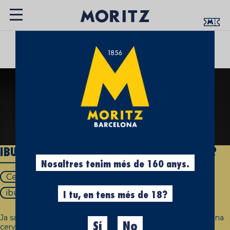
UN ESPAI QUE T’APROPA LA CULTURA
CERVESERA
IBU: QUÈ ÉS I COM S'APLICA A LA CERVESA?
Nosaltres tenim més de 160 anys.
Cervesa
Ibu
què és l'ibu a la cervesa
ibu cervesa significat
I tu, en tens més de 18?
Ja saps com som els éssers humans, (o no, si ets un alienígena
Sí
No
cerveser o una Intel·ligència Artificial) ens encanta posar-hi