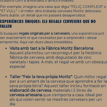
ocasions com a aniversaris o amics invisibles.
Per exemple, imagina una caixa que digui "FELIÇ COMPLEIX" o
"ET VULL". I el millor: dins trobaràs cerveses Moritz delicioses.
Sens dubte, un detall que no passarà desapercebut.
EXPERIÈNCIES ÚNIQUES: ELS REGALS CERVESERS QUE NO
FALLEN
Si busques
regals originals per a cervesers
, una experiència pot
ser exactament el que necessites per a sorprendre i deixar
empremta. Aquí van dues idees irresistibles:
Visita amb tast a la
Fàbrica
Moritz
Barcelona
:
Aquest pla inclou un recorregut per la històrica
fàbrica de cervesa, amb degustació de cinc
varietats i tapes. A més, el regal ve amb un obsequi
especial.
Taller "Feix la teva pròpia
Moritz
"
: Quin millor regal
per a un amant de la cervesa que aprendre a fer la
seva pròpia birra? Aquest taller inclou formació en
elaboració de cervesa
, materials i 2 litres de
cervesa artesana
que s'emporta a casa. Ideal per
als qui volen sentir-se mestres cervesers per un
dia.