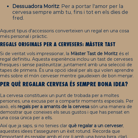
Dessuadora Moritz
: Per a portar l'amor per la
cervesa sempre amb tu, fins i tot en els dies de
fred.
Aquest tipus d'accessoris converteixen un regal en una cosa
més personal i pràctic.
REGALS ORIGINALS PER A CERVESERS:
MÀSTER TAST
Si de veritat vols impressionar, la
Màster Tast de Moritz
és el
regal definitiu. Aquesta experiència inclou un tast de cerveses
fresques i sense pasteuritzar, juntament amb una selecció de
tapes de primera. És una opció ideal per als qui volen aprendre
més sobre el món cerveser mentre gaudeixen de bon menjar.
PER QUÈ REGALAR CERVESA ÉS SEMPRE BONA IDEA?
La cervesa constitueix un punt de trobada per a moltes
persones, una excusa per a compartir moments especials. Per
això, els
regals per a amants de la cervesa
són una manera de
demostrar que coneixes els seus gustos i que has pensat en
una cosa única per a ells.
Així que ja saps, si no tenies clar
què regalar a un cerveser
,
aquestes idees t'asseguren un èxit rotund. Recorda que
l'important és regalar amb el cor (i amb una bona birra, clar).