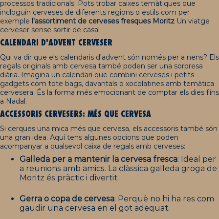
processos tradicionals. Pots trobar caixes temàtiques que
incloguin cerveses de diferents regions o estils com per
exemple
l'assortiment de cerveses fresques
Moritz
Un viatge
cerveser sense sortir de casa!
CALENDARI D'ADVENT CERVESER
Qui va dir que els calendaris d'advent són només per a nens? Els
regals originals amb cervesa també poden ser una sorpresa
diària. Imagina un calendari que combini cerveses i petits
gadgets com tote bags, davantals o xocolatines amb temàtica
cervesera. És la forma més emocionant de comptar els dies fins
a Nadal.
ACCESSORIS CERVESERS: MÉS QUE CERVESA
Si cerques una mica més que cervesa, els accessoris també són
una gran idea. Aquí tens algunes opcions que poden
acompanyar a qualsevol caixa de regals amb cerveses:
Galleda per a mantenir la cervesa fresca
: Ideal per
a reunions amb amics. La clàssica galleda groga de
Moritz és pràctic i divertit.
Gerra o copa de cervesa
: Perquè no hi ha res com
gaudir una cervesa en el got adequat.