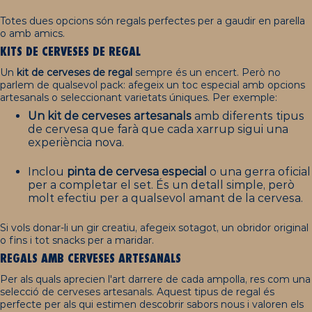
Totes dues opcions són regals perfectes per a gaudir en parella
o amb amics.
KITS DE CERVESES DE REGAL
Un
kit de cerveses de regal
sempre és un encert. Però no
parlem de qualsevol pack: afegeix un toc especial amb opcions
artesanals o seleccionant varietats úniques. Per exemple:
Un kit de cerveses artesanals
amb diferents tipus
de cervesa que farà que cada xarrup sigui una
experiència nova.
Inclou
pinta de cervesa
especial
o una gerra oficial
per a completar el set. És un detall simple, però
molt efectiu per a qualsevol amant de la cervesa.
Si vols donar-li un gir creatiu, afegeix sotagot, un obridor original
o fins i tot snacks per a maridar.
REGALS AMB CERVESES ARTESANALS
Per als quals aprecien l'art darrere de cada ampolla, res com una
selecció de cerveses artesanals. Aquest tipus de regal és
perfecte per als qui estimen descobrir sabors nous i valoren els