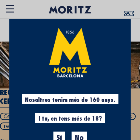
UN ESPAI QUE T’APROPA LA CULTURA
CERVESERA
REGALS AMB CERVESA. ELS REGALS AMB
Nosaltres tenim més de 160 anys.
CERVESA MÉS ORIGINALS
Cervesa
regals amb cervesa
regals cervesers
I tu, en tens més de 18?
regals de cervesa
Sí
No