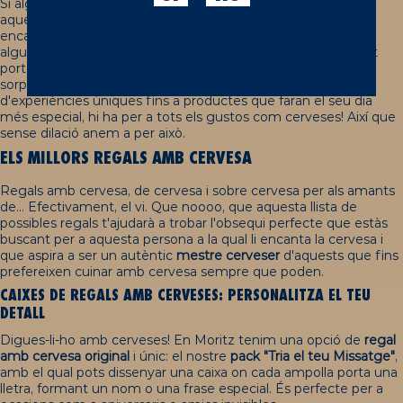
Si alguna vegada t'has preguntat
què regalar a un cerveser
,
aquest article és per a tu. Perquè siguem sincers, a tots ens
encanta rebre alguna cosa que ens sorprengui, i si aquest
alguna cosa té a veure amb la cervesa, millor encara! Aquí et
portem una llista dels millors
regals amb cervesa
per a
sorprendre aquest amic o familiar amant de la birra. Des
d'experiències úniques fins a productes que faran el seu dia
més especial, hi ha per a tots els gustos com cerveses! Així que
sense dilació anem a per això.
ELS MILLORS REGALS AMB CERVESA
Regals amb cervesa, de cervesa i sobre cervesa per als amants
de… Efectivament, el vi. Que noooo, que aquesta llista de
possibles regals t'ajudarà a trobar l'obsequi perfecte que estàs
buscant per a aquesta persona a la qual li encanta la cervesa i
que aspira a ser un autèntic
mestre cerveser
d'aquests que fins
prefereixen cuinar amb cervesa sempre que poden.
CAIXES DE REGALS AMB CERVESES: PERSONALITZA EL TEU
DETALL
Digues-li-ho amb cerveses! En Moritz tenim una opció de
regal
amb cervesa original
i únic: el nostre
pack
"Tria el teu Missatge"
,
amb el qual pots dissenyar una caixa on cada ampolla porta una
lletra, formant un nom o una frase especial. És perfecte per a