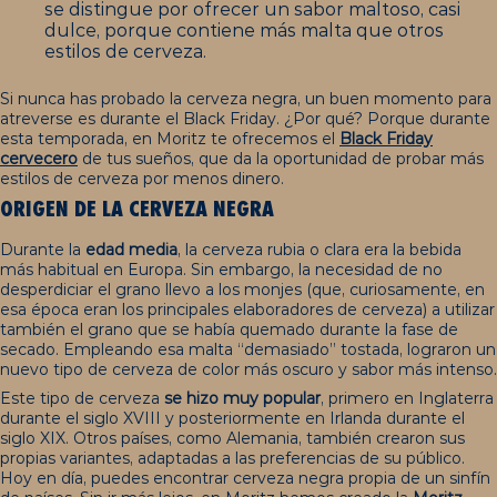
se distingue por ofrecer un sabor maltoso, casi
dulce, porque contiene más malta que otros
estilos de cerveza.
Si nunca has probado la cerveza negra, un buen momento para
atreverse es durante el Black Friday. ¿Por qué? Porque durante
esta temporada, en Moritz te ofrecemos el
Black Friday
cervecero
de tus sueños, que da la oportunidad de probar más
estilos de cerveza por menos dinero.
ORIGEN DE LA CERVEZA NEGRA
Durante la
edad media
, la cerveza rubia o clara era la bebida
más habitual en Europa. Sin embargo, la necesidad de no
desperdiciar el grano llevo a los monjes (que, curiosamente, en
esa época eran los principales elaboradores de cerveza) a utilizar
también el grano que se había quemado durante la fase de
secado. Empleando esa malta “demasiado” tostada, lograron un
nuevo tipo de cerveza de color más oscuro y sabor más intenso.
Este tipo de cerveza
se hizo muy popular
, primero en Inglaterra
durante el siglo XVIII y posteriormente en Irlanda durante el
siglo XIX. Otros países, como Alemania, también crearon sus
propias variantes, adaptadas a las preferencias de su público.
Hoy en día, puedes encontrar cerveza negra propia de un sinfín