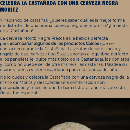
CELEBRA LA CASTAÑADA CON UNA CERVEZA NEGRA
MORITZ
Y hablando de castañas, ¿quieres saber cuál es la mejor forma
de disfrutar de una buena cerveza negra este otoño? ¡La fiesta
de la Castañada!
La cerveza Moritz Negra Fresca es la bebida perfecta
para
acompañar algunos de los productos típicos
que se
consumen durante la Castañada. Las notas de café, cacao y
regaliz de esta cerveza tipo Stout, aportan el equilibrio perfecto
a los panellets (el dulce más típico de la Castañada), los boniatos
y, como no puede ser de otra manera, las castañas. Paladea su
espuma densa y cremosa, idónea para esta época del año.
No lo dudes y celebra la Castañada con una cerveza negra de la
mano de Moritz y descubrirás una combinación con
personalidad y tradición que te hará disfrutar aún más de esta
fiesta tan especial.