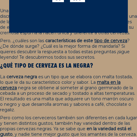
Una de las mejores características de la cerveza es que no
discrimina y mucho menos por colores. La
cerveza negra
es una
de las variedades más populares y apreciadas por los amantes
de esta bebida milenaria. Su color oscuro, su sabor intenso y su
cremosa espuma la hacen única y diferente a otras cervezas.
Pero, ¿cuáles son las
características de este
tipo de cerveza
?
¿De dónde surge? ¿Cuál es la mejor forma de maridarla? Si
quieres descubrir la respuesta a todas estas preguntas ¡sigue
leyendo! Te descubrimos todos sus secretos.
¿QUÉ TIPO DE CERVEZA ES LA NEGRA?
La
cerveza negra
es un tipo que se elabora con malta tostada,
lo que le da su característico color y sabor. La
malta en la
cerveza
negra se obtiene al someter al grano germinado de la
cebada a un proceso de secado y tostado a altas temperaturas.
El resultado es una malta que adquiere un tono marrón oscuro
o negro y que desarrolla aromas y sabores a café, chocolate o
regaliz.
Pero como los cerveceros también son diferentes en cada lugar
y tienen distintos gustos, también hay variedad dentro de las
propias cervezas negras. Ya se sabe que
en la variedad está el
gusto
, y nadie tiene mejor gusto que los amantes de la cerveza.