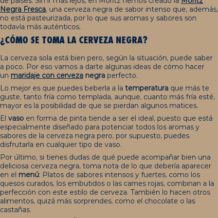
de países. Sin ir más lejos, en Moritz hemos creado la
Moritz
Negra Fresca
, una cerveza negra de sabor intenso que, además,
no está pasteurizada, por lo que sus aromas y sabores son
todavía más auténticos.
¿CÓMO SE TOMA LA CERVEZA NEGRA?
La cerveza sola está bien pero, según la situación, puede saber
a poco. Por eso vamos a darte algunas ideas de cómo hacer
un
maridaje con cerveza
negra
perfecto.
Lo mejor es que puedes beberla a la
temperatura
que más te
guste, tanto fría como templada, aunque, cuanto más fría esté,
mayor es la posibilidad de que se pierdan algunos matices.
El
vaso
en forma de pinta tiende a ser el ideal, puesto que está
especialmente diseñado para potenciar todos los aromas y
sabores de la cerveza negra pero, por supuesto, puedes
disfrutarla en cualquier tipo de vaso.
Por último, si tienes dudas de qué puede acompañar bien una
deliciosa cerveza negra, toma nota de lo que debería aparecer
en el
menú
: Platos de sabores intensos y fuertes, como los
quesos curados, los embutidos o las carnes rojas, combinan a la
perfección con este estilo de cerveza. También lo hacen otros
alimentos, quizá más sorprendes, como el chocolate o las
castañas.