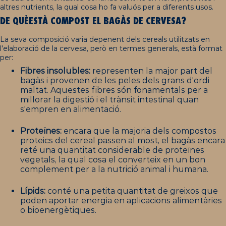
altres nutrients, la qual cosa ho fa valuós per a diferents usos.
DE
Q
UÈ
ESTÀ
COMPOST EL
BAGÀS
DE
CERVESA
?
La seva composició varia depenent dels cereals utilitzats en
l'elaboració de la cervesa, però en termes generals, està format
per:
Fibres insolubles:
representen la major part del
bagàs i provenen de les peles dels grans d'ordi
maltat. Aquestes fibres són fonamentals per a
millorar la digestió i el trànsit intestinal quan
s'empren en alimentació.
Proteïnes:
encara que la majoria dels compostos
proteics del cereal passen al most, el bagàs encara
reté una quantitat considerable de proteïnes
vegetals, la qual cosa el converteix en un bon
complement per a la nutrició animal i humana.
Lípids:
conté una petita quantitat de greixos que
poden aportar energia en aplicacions alimentàries
o bioenergètiques.