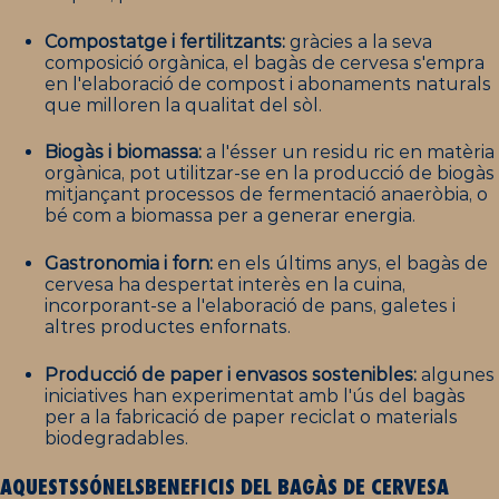
Compostatge i fertilitzants:
gràcies a la seva
composició orgànica, el bagàs de cervesa s'empra
en l'elaboració de compost i abonaments naturals
que milloren la qualitat del sòl.
Biogàs i biomassa:
a l'ésser un residu ric en matèria
orgànica, pot utilitzar-se en la producció de biogàs
mitjançant processos de fermentació anaeròbia, o
bé com a biomassa per a generar energia.
Gastronomia i forn:
en els últims anys, el bagàs de
cervesa ha despertat interès en la cuina,
incorporant-se a l'elaboració de pans, galetes i
altres productes enfornats.
Producció de paper i envasos sostenibles:
algunes
iniciatives han experimentat amb l'ús del bagàs
per a la fabricació de paper reciclat o materials
biodegradables.
AQUESTS
SÓN
ELS
BENEFICIS
DEL
BAGÀS
DE
CERVESA