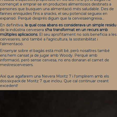
començat a emprar-se en productes alimentosos destinats a
persones que busquen una alimentació més saludable. Des de
farines enriquides fins a snacks, el seu potencial segueix en
expansió. Perquè després diguin que
la
cervesa
engreixa
...
En definitiva,
la qual cosa abans es considerava un simple residu
de la indústria cervesera
s'ha transformat en un recurs amb
múltiples aplicacions
. El seu aprofitament no sols beneficia a les
cerveseres, sinó també a l'agricultura, la sostenibilitat i
l'alimentació.
Ensenyar sobre el bagàs està molt bé, però nosaltres també
ens hem cansat ja de jugar amb Woody. Perquè amb
informació, però sense cervesa, no ens donaran el carnet de
mestres
cervesers
.
Així que agafarem una
Nevera Moritz 7
i l'omplirem amb els
dos six pack de
Moritz 7
que inclou. Que cal continuar creant
excedent!