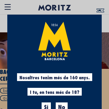
UN ESPAI QUE T’APROPA LA CULTURA
CERVESERA
BAGÀS: QUÈ ÉS I QUÈ TÉ A VEURE AMB LA
Nosaltres tenim més de 160 anys.
CERVESA?
bagàs
bagàs significat
bagàs de cervesa
I tu, en tens més de 18?
que és bagàs
Sí
No