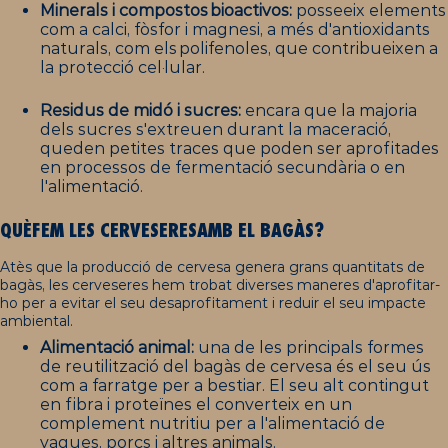
Minerals i compostos bioactivos:
posseeix elements
com a calci, fòsfor i magnesi, a més d'antioxidants
naturals, com els polifenoles, que contribueixen a
la protecció cel·lular.
Residus de midó i sucres:
encara que la majoria
dels sucres s'extreuen durant la maceració,
queden petites traces que poden ser aprofitades
en processos de fermentació secundària o en
l'alimentació.
QUÈ
FEM
LES
CERVESERES
AMB
EL
BAGÀS
?
Atès que la producció de cervesa genera grans quantitats de
bagàs, les cerveseres hem trobat diverses maneres d'aprofitar-
ho per a evitar el seu desaprofitament i reduir el seu impacte
ambiental.
Alimentació animal:
una de les principals formes
de reutilització del bagàs de cervesa és el seu ús
com a farratge per a bestiar. El seu alt contingut
en fibra i proteïnes el converteix en un
complement nutritiu per a l'alimentació de
vaques, porcs i altres animals.