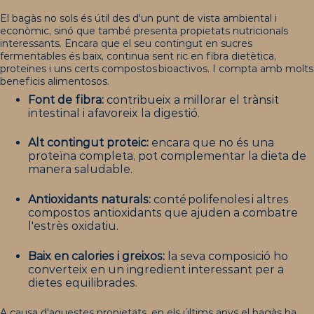
El bagàs no sols és útil des d'un punt de vista ambiental i
econòmic, sinó que també presenta propietats nutricionals
interessants. Encara que el seu contingut en sucres
fermentables és baix, continua sent ric en fibra dietètica,
proteïnes i uns certs compostos bioactivos. I compta amb molts
beneficis alimentosos.
Font de fibra:
contribueix a millorar el trànsit
intestinal i afavoreix la digestió.
Alt contingut proteic:
encara que no és una
proteïna completa, pot complementar la dieta de
manera saludable.
Antioxidants naturals:
conté polifenoles i altres
compostos antioxidants que ajuden a combatre
l'estrès oxidatiu.
Baix en calories i greixos:
la seva composició ho
converteix en un ingredient interessant per a
dietes equilibrades.
A causa d'aquestes propietats, en els últims anys el bagàs ha