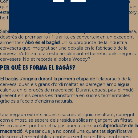
Coneixies el significat del bagàs?, probablement no. Diguem
que no és el favorit dels cervesers. Normalment, ho usen i quan
estan cansats de jugar amb ell, com Andy a Woody en Toy Story,
ho tiren.
Sabies que el 85% del gra que s'utilitza per a elaborar la cervesa,
després de premsar-lo i filtrar-lo, es converteix en un excedent
alimentós?
Això és el bagàs!
Un subproducte de la indústria
cervesera que, malgrat ser una deixalla en la fabricació de la
cervesa, s'utilitza fora i està amplificant el benefici dels negocis
cervesers. No et recorda al pobre Woody?
PER
QUÈ
ES FORMA EL
BAGÀS
?
El bagàs s'origina durant la primera etapa de
l'elaboració
de la
cervesa
, quan els grans d'ordi maltat es barregen amb aigua
calenta en el procés de maceració. Durant aquest pas, el midó
present en els cereals es transforma en sucres fermentables
gràcies a l'acció d'enzims naturals.
Una vegada extrets aquests sucres, el líquid resultant, conegut
com a most, se separa dels residus sòlids mitjançant un filtrat.
És en aquest punt on el bagàs queda com un
subproducte de la
maceració.
A pesar que ja no conté una quantitat significativa
de sucres fermentables, continua sent ric en fibra, proteïnes i