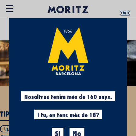
UN ESPAI QUE T’APROPA LA CULTURA
CERVESERA
Nosaltres tenim més de 160 anys.
TIPUS DE CERVESA: SAPS QUANTS N'HI HA?
I tu, en tens més de 18?
tipus de cervesa
tipus de cervesa a espanya
Sí
No