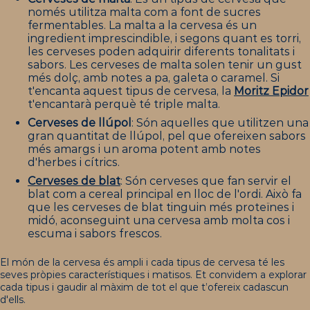
només utilitza malta com a font de sucres
fermentables. La malta a la cervesa és un
ingredient imprescindible, i segons quant es torri,
les cerveses poden adquirir diferents tonalitats i
sabors. Les cerveses de malta solen tenir un gust
més dolç, amb notes a pa, galeta o caramel. Si
t'encanta aquest tipus de cervesa, la
Moritz Epidor
t'encantarà perquè té triple malta.
Cerveses de llúpol
: Són aquelles que utilitzen una
gran quantitat de llúpol, pel que ofereixen sabors
més amargs i un aroma potent amb notes
d'herbes i cítrics.
Cerveses de blat
: Són cerveses que fan servir el
blat com a cereal principal en lloc de l'ordi. Això fa
que les cerveses de blat tinguin més proteïnes i
midó, aconseguint una cervesa amb molta cos i
escuma i sabors frescos.
El món de la cervesa és ampli i cada tipus de cervesa té les
seves pròpies característiques i matisos. Et convidem a explorar
cada tipus i gaudir al màxim de tot el que t’ofereix cadascun
d'ells.