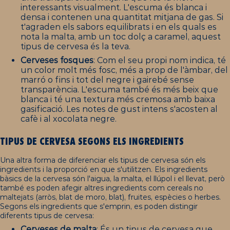
interessants visualment. L'escuma és blanca i
densa i contenen una quantitat mitjana de gas. Si
t'agraden els sabors equilibrats i en els quals es
nota la malta, amb un toc dolç a caramel, aquest
tipus de cervesa és la teva.
Cerveses fosques
: Com el seu propi nom indica, té
un color molt més fosc, més a prop de l'àmbar, del
marró o fins i tot del negre i gairebé sense
transparència. L'escuma també és més beix que
blanca i té una textura més cremosa amb baixa
gasificació. Les notes de gust intens s'acosten al
cafè i al xocolata negre.
TIPUS DE CERVESA SEGONS ELS INGREDIENTS
Una altra forma de diferenciar els tipus de cervesa són els
ingredients i la proporció en que s'utilitzen. Els ingredients
bàsics de la cervesa són l'aigua, la malta, el llúpol i el llevat, però
també es poden afegir altres ingredients com cereals no
maltejats (arròs, blat de moro, blat), fruites, espècies o herbes.
Segons els ingredients que s'emprin, es poden distingir
diferents tipus de cervesa:
Cerveses de malta
: És un tipus de cervesa que