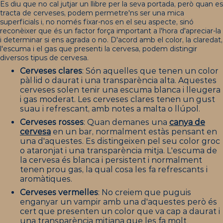
Es diu que no cal jutjar un llibre per la seva portada, però quan es
tracta de cerveses, podem permetre'ns ser una mica
superficials i, no només fixar-nos en el seu aspecte, sinó
reconèixer que és un factor força important a l'hora d'apreciar-la
i determinar si ens agrada o no. D'acord amb el color, la claredat,
l'escuma i el gas que presenti la cervesa, podem distingir
diversos tipus de cervesa.
Cerveses clares
: Són aquelles que tenen un color
pàl·lid o daurat i una transparència alta. Aquestes
cerveses solen tenir una escuma blanca i lleugera
i gas moderat. Les cerveses clares tenen un gust
suau i refrescant, amb notes a malta o llúpol.
Cerveses rosses
: Quan demanes una
canya de
cervesa
en un bar, normalment estàs pensant en
una d'aquestes. Es distingeixen pel seu color groc
o ataronjat i una transparència mitja. L'escuma de
la cervesa és blanca i persistent i normalment
tenen prou gas, la qual cosa les fa refrescants i
aromàtiques.
Cerveses vermelles
: No creiem que puguis
enganyar un vampir amb una d'aquestes però és
cert que presenten un color que va cap a daurat i
una transparència mitjana que les fa molt