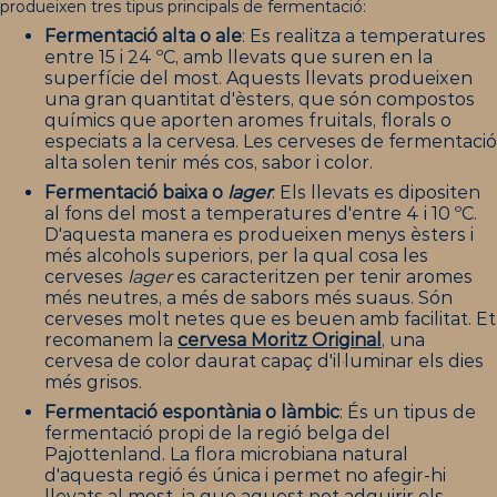
produeixen tres tipus principals de fermentació:
Fermentació alta o ale
: Es realitza a temperatures
entre 15 i 24 ºC, amb llevats que suren en la
superfície del most. Aquests llevats produeixen
una gran quantitat d'èsters, que són compostos
químics que aporten aromes fruitals, florals o
especiats a la cervesa. Les cerveses de fermentació
alta solen tenir més cos, sabor i color.
Fermentació baixa o
lager
: Els llevats es dipositen
al fons del most a temperatures d'entre 4 i 10 ºC.
D'aquesta manera es produeixen menys èsters i
més alcohols superiors, per la qual cosa les
cerveses
lager
es caracteritzen per tenir aromes
més neutres, a més de sabors més suaus. Són
cerveses molt netes que es beuen amb facilitat. Et
recomanem la
cervesa Moritz Original
, una
cervesa de color daurat capaç d'il·luminar els dies
més grisos.
Fermentació espontània o làmbic
: És un tipus de
fermentació propi de la regió belga del
Pajottenland. La flora microbiana natural
d'aquesta regió és única i permet no afegir-hi
llevats al most, ja que aquest pot adquirir els