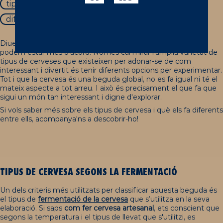
tipus de cervesa segons la seva elaboració
diferents tipus de cervesa
Diuen que la diversitat és el que porta riquesa al món i no
podem estar més d'acord. Només cal mirar l’àmplia varietat de
tipus de cerveses que existeixen per adonar-se de com
interessant i divertit és tenir diferents opcions per experimentar.
Tot i que la cervesa és una beguda global, no es fa igual ni té el
mateix aspecte a tot arreu. I això és precisament el que fa que
sigui un món tan interessant i digne d'explorar.
Si vols saber més sobre els tipus de cervesa i què els fa diferents
entre ells, acompanya'ns a descobrir-ho!
TIPUS DE CERVESA SEGONS LA FERMENTACIÓ
Un dels criteris més utilitzats per classificar aquesta beguda és
el tipus de
fermentació de la cervesa
que s’utilitza en la seva
elaboració. Si saps
com fer cervesa artesanal
, ets conscient que
segons la temperatura i el tipus de llevat que s'utilitzi, es