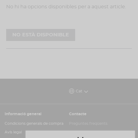
Elements
- Trofeu Conde de Godó. Perquè aquí no només
d'articles
No hi ha opcions disponibles per a aquest article.
competim, aquí juguem a casa. I quan juguem a
agrupats
casa, fem Game, 7, Match.
NO ESTÀ DISPONIBLE
Cat
Informació general
Contacte
Condicions generals de compra
Preguntes freqüents
Avís legal
Atenció al client