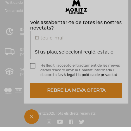
Política de privacitat i cookies
Canal d'informació
Declaració d'accessibilitat
Vols assabentar-te de totes les nostres
novetats?
Entrega en 72 hores
laborals en Península
Enviament gratuït
per compres superiors a 50€.
He llegit i accepto el tractament de les meves
5€ de despeses d'enviament*
dades d'acord amb la finalitat informada i
per compres inferiors a 50€.
d'acord a
l'avís legal
i la
política de privacitat.
REBRE LA MEVA OFERTA
V
M
i
a
s
a
Moritz 2021. Tots els drets reservats.
s
Instagram
Youtube
Facebook
Twitter
t