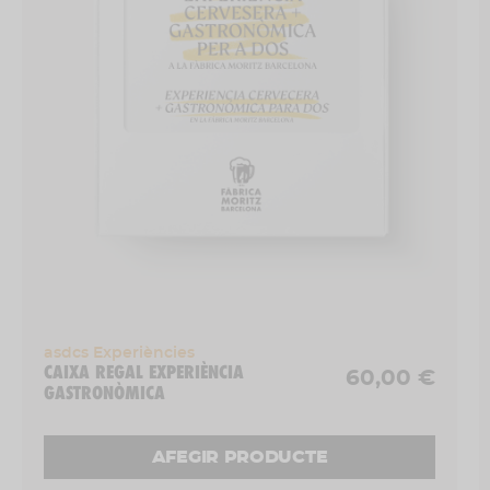
menú molt cerveser.
Durada: 6 h (de 12h a 18h)
Dies: un diumenge al mes (consultar calendari)
On? Ronda Sant Antoni, 39
Experiència per a 1 persona
asdcs Experiències
CAIXA REGAL EXPERIÈNCIA
60,00 €
GASTRONÒMICA
AFEGIR PRODUCTE