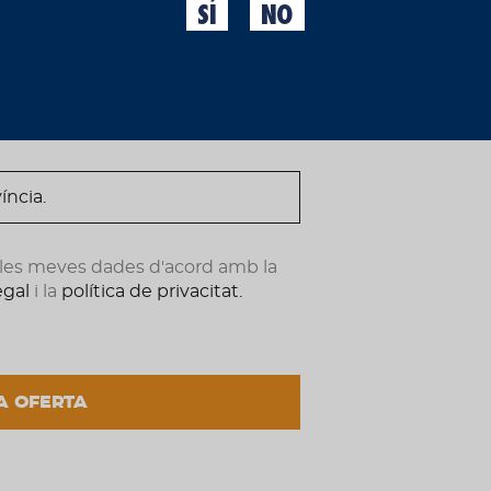
importants de la nostra
SÍ
NO
venia la cervesa tota la 
ndote ahora.
l’igual de la Moritz, tam
recórrer tots els carrers
Una peça de col·lecció pe
8,45 €
(IVA incl.)
AFEGIR PRO
e les meves dades d'acord amb la
legal
i la
política de privacitat.
A OFERTA