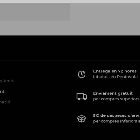
Entrega en 72 hores
laborals en Península
eqüents
ent
Enviament gratuït
per compres superiors
mació
5€ de despeses d'en
per compres inferiors 