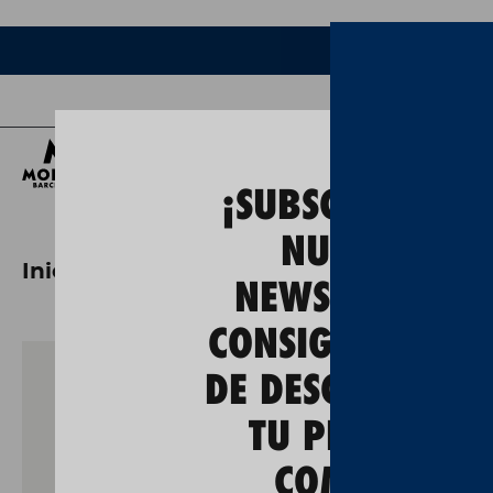
Ce
¡SUBSCRÍBETE A
NUESTRA
Inici
seat 600 miniatura
NEWSLETTER Y
CONSIGUE UN 5
DE DESCUENTO E
TU PRIMERA
COMPRA!