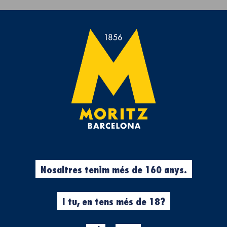
Et regalem la Tovallola de platja de Moritz 7 per compres >50€.
rveses
Experiències
Cool Stuff
Roba
%
Cool Stuff
Nosaltres tenim més de 160 anys.
N
SEAT 600 M
Made in Moritz
I tu, en tens més de 18?
Miniatura de l'autèntic