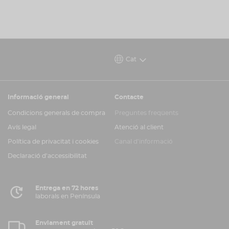
Cat
Informació general
Contacte
Condicions generals de compra
Preguntes freqüents
Avís legal
Atenció al client
Política de privacitat i cookies
Canal d'informació
Declaració d'accessibilitat
Entrega en 72 hores
laborals en Península
Enviament gratuït