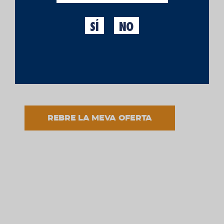
SÍ
NO
He llegit i accepto el tractament de les meves dades
d'acord amb la finalitat informada i d'acord a
l'avís
legal
i la
política de privacitat.
REBRE LA MEVA OFERTA
Mitjons
MITJONS 23
13,70 €
Made in Moritz
AFEGIR PRODUCTE