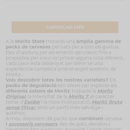
CARREGAR MÉS
A la
Moritz Store
trobaràs una
àmplia gamma de
packs de cerveses
pensats per a tots els gustos.
Des d’opcions per als amants del clàssic fins a
propostes per a qui vol provar alguna cosa diferent,
cada pack està dissenyat per oferir-te una
experiència completa amb el segell autèntic de
Moritz.
Vols descobrir totes les nostres varietats?
Els
packs de degustació
són ideals per explorar els
diferents sabors de Moritz
: trobaràs la
Moritz
Original
, la intensitat de la
Moritz 7
, el caràcter
torrat d’
Epidor
i la nova incorporació,
Moritz Bruta
sense filtrar
, amb un perfil més salvatge i
autèntic.
A més, disposem de packs que
combinen
cervesa
i
accessoris cervesers
: des de gots, obridors i
neveretes fins a edicions especials i productes de