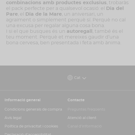
combinacions amb productes exclusius
, trobaràs
el pack perfecte per a qualsevol ocasió: el
Dia del
Pare
, el
Dia de la Mare
, un aniversari, un
agraïment o simplement perquè sí. Perquè no cal
una excusa per regalar alguna cosa bona.
I si el que busques és un
autoregall
, també és el
teu moment. Perquè et mereixes gaudir d’una
bona cervesa, ben presentada i feta amb ànima.
Cat
Informació general
Contacte
Condicions generals de compra
Preguntes freqüents
Avís legal
Atenció al client
Política de privacitat i cookies
Canal d'informació
Declaració d'accessibilitat