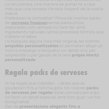
col·leccionista. Una manera de portar-te a casa
més que una cervesa: t’endús l’esperit de la nostra
marca.
Prefereixes la comoditat? Prova els nostres packs
de
cerveses fresques
sense pasteuritzar,
elaborades com sempre ho hem fet: amb
ingredients naturals i sense processos tèrmics que
n’alterin el sabor.
I si busques alguna cosa més original, les nostres
ampolles personalitzables
et permeten afegir un
nom o missatge a l’etiqueta. Un detall únic per
sorprendre o per gaudir de la teva
pròpia Moritz
personalitzada
.
Regala packs de cerveses
Hi ha regals que s’obliden… i altres que es
gaudeixen fins a l’última gota. Els nostres
packs
de cerveses per regalar
estan pensats per a qui
vol tenir un detall especial, amb bon gust i un toc
d’originalitat.
Des de
presentacions elegants fins a