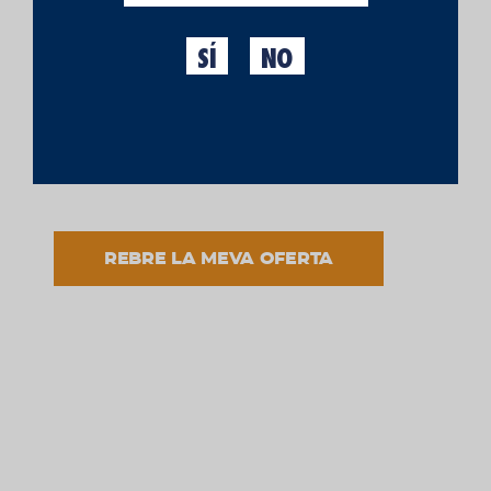
SÍ
NO
He llegit i accepto el tractament de les meves dades
d'acord amb la finalitat informada i d'acord a
l'avís
legal
i la
política de privacitat.
REBRE LA MEVA OFERTA
Packs Cerveses
PACK
PERSONALITZABLE
29,95 €
EDICIÓ ESTIU
AFEGIR PRODUCTE