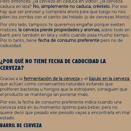
Pero entonces, ¿la cerveza en caduca en vidrio?, ¿la cerveza
caduca en lata?
No, simplemente no caduca, créetelo.
Por eso
hay que ser previsor y comprarla ahora para que luego no nos
pillen los zombis con el carrito del helado (o de cervezas Moritz)
Por otro lado, tampoco te queremos engañar porque existen
matices,
la cerveza pierde propiedades y aromas,
sobre todo en
barril, pero también en lata y vidrio cuando pasa mucho tiempo.
Por lo tanto, tiene
fecha de consumo preferente
pero no de
caducidad.
¿POR QUÉ NO
TIENE FECHA DE
CADUC
IDAD
LA
CERVEZA?
Gracias a la
fermentación
de la cerveza
y el
lúpulo
en la cerveza
,
que actúan como conservantes naturales evitando que
proliferen bacterias u hongos que la estropeen, consiguen que
el producto se mantenga sin ponerse malo.
Por eso, la fecha de consumo preferente indica cuando una
cerveza está en su momento óptimo para beber, pero no
quiere decir que pasado ese periodo vayas a encontrarla en mal
estado.
BARRIL DE CERVEZA