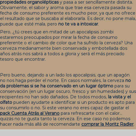
propiedades organolépticas
y pasa a ser sencillamente distinta.
Obviamente, el sabor y aroma que trae esa cerveza pasada su
fecha de consumo preferente es mucho peor, ya que no ofrece
el resultado que se buscaba al elaborarla. Es decir, no pone mala,
puede que esté mala, pero
no te va a intoxicar
.
Pero, ¿tú crees que en mitad de un apocalipsis zombi
estaremos preocupados por mirar la fecha de consumo
preferente o el cambio de color que ha sufrido la cerveza? Una
cerveza medianamente bien conservada y embotellada dos
años atrás nos sabrá a todos a gloria y será el más preciado
tesoro que encontrar.
Pero bueno, dejando a un lado los apocalipsis, que un apagón
no nos haga perder el norte. En casos normales, la cerveza
no
da problemas si se ha conservado en un lugar óptimo
para su
conservación (en un lugar oscuro, fresco y sin humedades) y sus
recipientes no han sido dañados. De todos modos,
la vista y el
olfato
pueden ayudarte a identificar si un producto es apto para
su consumirlo o no. Si este verano no eres capaz de gastar el
pack
Cuenta Atrás al Verano
para refrescarte con el calor...
quizás no te gusta tanto la cerveza. En ese caso no podemos
hacer nada más allá de recomendarte
comprar la Moritz
Radler
.