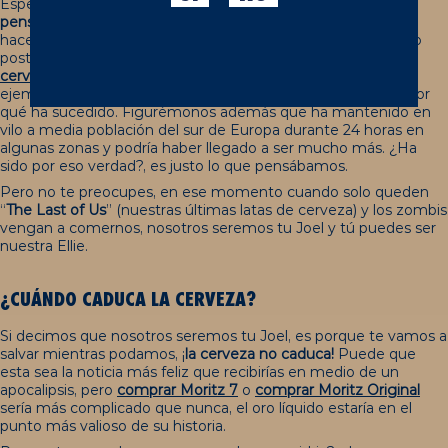
Esperemos que no te hagas esta pregunta porque
tienes
pensado dejar que tu cerveza caduque
. Suponemos que te
haces esta pregunta porque te has imaginado en un mundo
postapocalíptico donde se ha terminado la
elaboración de
cerveza
de manera industrial, debido a que ha habido..., por
ejemplo,
un apagón
que todavía no se sabe con exactitud por
qué ha sucedido. Figurémonos además que ha mantenido en
vilo a media población del sur de Europa durante 24 horas en
algunas zonas y podría haber llegado a ser mucho más. ¿Ha
sido por eso verdad?, es justo lo que pensábamos.
Pero no te preocupes, e
n ese momento
cuando solo queden
“
The Last of Us
” (nuestras últimas latas de cerveza) y los
zombis
vengan a comernos, nosotros seremos tu Joel y tú puedes ser
nuestra Ellie.
¿CUÁNDO CADUCA LA CERVEZA?
Si decimos que nosotros seremos tu Joel, es porque te vamos a
salvar mientras podamos, ¡
la cerveza no caduca!
Puede que
esta sea la noticia más feliz que recibirías en medio de un
apocalipsis, pero
comprar Moritz 7
o
comprar Moritz Original
sería más complicado que nunca, el oro líquido estaría en el
punto más valioso de su historia.