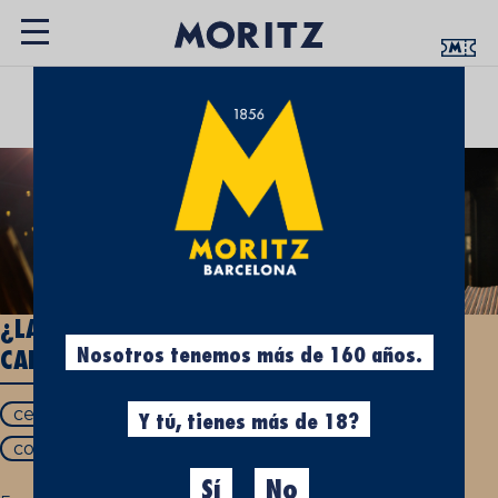
UN ESPACIO QUE TE ACERCA LA CULTURA
CERVECERA
¿LA CERVEZA CADUCA? DESCUBRE CUANDO
Nosotros tenemos más de 160 años.
CADUCA LA CERVEZA
cerveza caduca
caducidad cerveza
Y tú, tienes más de 18?
conservación cerveza
Sí
No