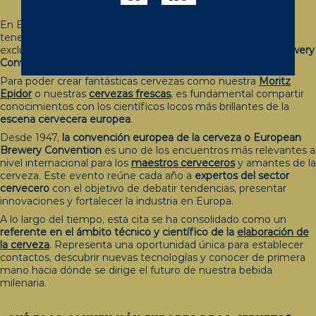
En Europa nos gusta tanto la cerveza que, obviamente,
tenemos que tener eventos masivos dedicados única y
exclusivamente a ella, uno de los cuales es la
European Brewery
Convention
.
Para poder crear fantásticas cervezas como nuestra
Moritz
Ep
idor
o nuestras
cerveza
s frescas
, es fundamental compartir
conocimientos con los científicos locos más brillantes de la
escena cervecera europea
.
Desde 1947,
la convención europea de la cerveza o European
Brewery Convention
es uno de los encuentros más relevantes a
nivel internacional para los
maes
tros cerveceros
y amantes de la
cerveza. Este evento reúne cada año a
expertos del sector
cervecero
con el objetivo de debatir tendencias, presentar
innovaciones y fortalecer la industria en Europa.
A lo largo del tiempo, esta cita se ha consolidado como un
referente en el ámbito técnico y científico de la
elaboración de
la c
erveza
. Representa una oportunidad única para establecer
contactos, descubrir nuevas tecnologías y conocer de primera
mano hacia dónde se dirige el futuro de nuestra bebida
milenaria.