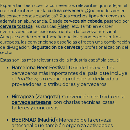
España también cuenta con eventos relevantes que reflejan el
creciente interés por la
cultura cervecera
. ¿Qué puedes ver en
las convenciones españolas? Pues muchos
tipos de
cerveza
y
además en abundancia. Desde
cerveza sin c
ebada
, pasando por
cerveza tos
tada
, las clásicas
Pils
en
, etc. También existen
eventos dedicados exclusivamente a la cerveza artesanal.
Aunque son de menor tamaño que los grandes encuentros
europeos, las convenciones españolas ofrecen una combinación
de divulgación,
degustación
de ce
rveza
y profesionalización del
sector.
Estas son las más relevantes de la industria española actual:
Barcelona Beer Festival
: Uno de los eventos
cerveceros más importantes del país, que incluye
el
InnBrew
, un espacio profesional dedicado a
proveedores, distribuidores y cerveceros.
Birragoza (Zaragoza)
: Convención centrada en la
cerveza art
esana
, con charlas técnicas, catas,
talleres y concursos.
BEERMAD (Madrid)
: Mercado de la cerveza
artesanal que también organiza actividades