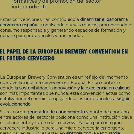
formativas y de promoción del sector
independiente.
Estas convenciones han contribuido a
dinamizar el panorama
cervecero español
, impulsando nuevas marcas, promoviendo el
consumo responsable y generando espacios de formación y
debate para profesionales y aficionados.
EL PAPEL DE LA
EUROPEAN
BREWERY
CONVENTION
EN
EL FUTURO CERVECERO
La European Brewery Convention es un reflejo del momento
que vive la industria cervecera en Europa. En un contexto
donde
la sostenibilidad, la innovación y la excelencia en calidad
son más importantes que nunca, esta convención actúa como
catalizador del cambio, empujando a los profesionales a
seguir
evolucionando
.
Su rol como
generador de conocimiento
y punto de conexión
entre actores del sector la posiciona como una institución clave
en el presente y futuro de la cerveza. Ya sea para una gran
cervecera industrial o para una micro cervecería emergente,
participar en la EBC es estar en
sintonía con la vanguardia