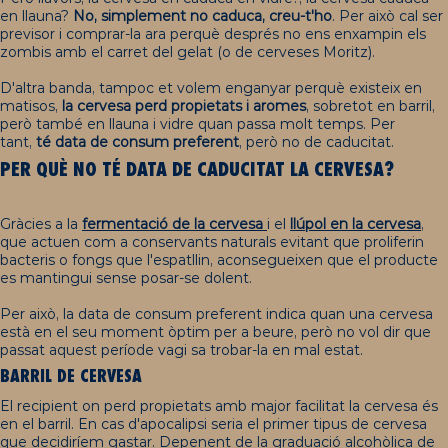
en llauna?
No, simplement no caduca, creu-t'ho
. Per això cal ser
previsor i comprar-la ara perquè després no ens enxampin els
zombis amb el carret del gelat (o de cerveses Moritz).
D'altra banda, tampoc et volem enganyar perquè existeix en
matisos,
la cervesa
perd propietats i aromes
, sobretot en barril,
però també en llauna i vidre quan passa molt temps. Per
tant,
té data de consum preferent
,
però no de caducitat.
PER
Q
UÈ
NO TÉ DATA DE
C
ADUCITAT
LA
C
ERVESA
?
Gràcies a la
f
ermentació
de la
c
ervesa
i el
l
lúpol
en la
c
ervesa
,
que actuen com a conservants naturals evitant que proliferin
bacteris o fongs que l'espatllin, aconsegueixen que el producte
es mantingui sense posar-se dolent.
Per això, la data de consum preferent indica quan una cervesa
està en el seu moment òptim per a beure, però no vol dir que
passat aquest període vagi sa trobar-la en mal estat.
BARRIL DE CERVESA
El recipient on perd propietats amb major facilitat la cervesa és
en el barril. En cas d'apocalipsi seria el primer tipus de cervesa
que decidiríem gastar. Depenent de la graduació alcohòlica de