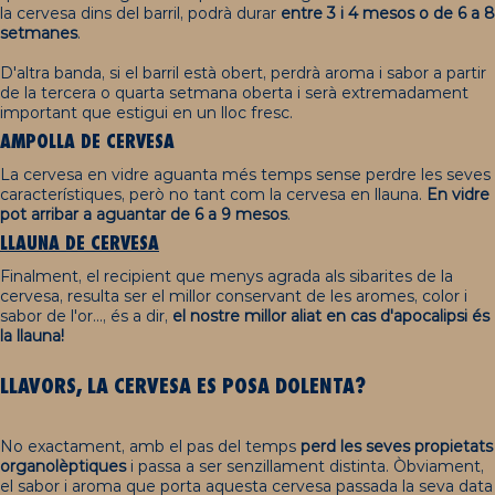
la cervesa dins del barril, podrà durar
entre 3 i 4 mesos o de 6 a 8
setmanes
.
D'altra banda, si el barril està obert, perdrà aroma i sabor a partir
de la tercera o quarta setmana oberta i serà extremadament
important que estigui en un lloc fresc.
AMPOLLA DE CERVESA
La cervesa en vidre aguanta més temps sense perdre les seves
característiques, però no tant com la cervesa en llauna.
En vidre
pot arribar a aguantar de 6 a 9 mesos
.
LLAUNA DE CERVESA
Finalment, el recipient que menys agrada als sibarites de la
cervesa, resulta ser el millor conservant de les aromes, color i
sabor de l'or..., és a dir,
el nostre millor aliat en cas d'apocalipsi és
la llauna!
LLAVORS, LA
C
ERVESA
ES POSA
D
OLENTA
?
No exactament, amb el pas del temps
perd les seves propietats
organolèptiques
i passa a ser senzillament distinta. Òbviament,
el sabor i aroma que porta aquesta cervesa passada la seva data