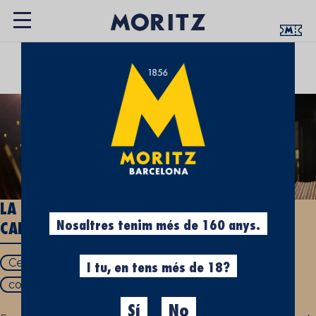
UN ESPAI QUE T’APROPA LA CULTURA
CERVESERA
LA CERVESA CADUCA? DESCOBREIX QUAN
Nosaltres tenim més de 160 anys.
CADUCA LA CERVESA
Cervesa caduca
caducitat cervesa
I tu, en tens més de 18?
conservació de cervesa
Sí
No