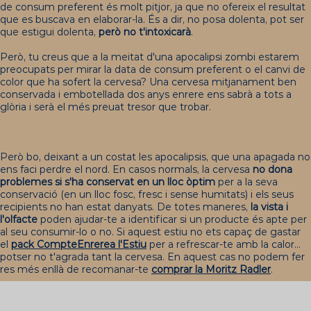
de consum preferent és molt pitjor, ja que no ofereix el resultat
que es buscava en elaborar-la. És a dir, no posa dolenta, pot ser
que estigui dolenta,
però no t'intoxicarà
.
Però, tu creus que a la meitat d'una apocalipsi zombi estarem
preocupats per mirar la data de consum preferent o el canvi de
color que ha sofert la cervesa? Una cervesa mitjanament ben
conservada i embotellada dos anys enrere ens sabrà a tots a
glòria i serà el més preuat tresor que trobar.
Però bo, deixant a un costat les apocalipsis, que una apagada no
ens faci perdre el nord. En casos normals, la cervesa
no dona
problemes si s'ha conservat en un lloc òptim
per a la seva
conservació (en un lloc fosc, fresc i sense humitats) i els seus
recipients no han estat danyats. De totes maneres,
la vista i
l'olfacte
poden ajudar-te a identificar si un producte és apte per
al seu consumir-lo o no. Si aquest estiu no ets capaç de gastar
el
pack
C
ompte
E
nrere
a
l
'Estiu
per a refrescar-te amb la calor...
potser no t'agrada tant la cervesa. En aquest cas no podem fer
res més enllà de recomanar-te
comprar la Moritz
R
adler
.