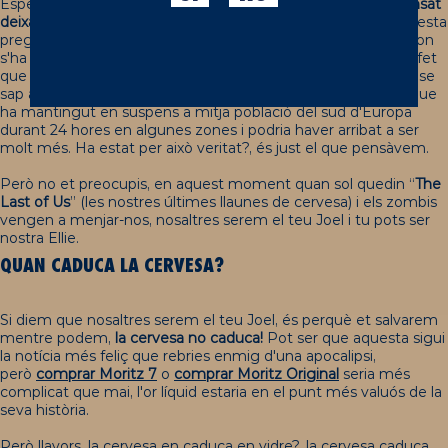
Esperem que no et facis aquesta pregunta perquè
tens pensat
deixar que la teva cervesa caduqui
. Suposem que et fas aquesta
pregunta perquè t'has imaginat en un món postapocalíptic on
s'ha acabat
l'elaboració de cervesa
de manera industrial, pel fet
que hi ha hagut..., per exemple,
una apagada
que encara no se
sap amb exactitud per què ha succeït. Figurem-nos a més que
ha mantingut en suspens a mitja població del sud d'Europa
durant 24 hores en algunes zones i podria haver arribat a ser
molt més. Ha estat per això veritat?, és just el que pensàvem.
Però no et preocupis, en aquest moment quan sol quedin “
The
Last of Us
” (les nostres últimes llaunes de cervesa) i els zombis
vengen a menjar-nos, nosaltres serem el teu Joel i tu pots ser
nostra Ellie.
QUAN CADUCA LA
C
ERVESA
?
Si diem que nosaltres serem el teu Joel, és perquè et salvarem
mentre podem,
la cervesa no caduca
!
Pot ser que aquesta sigui
la notícia més feliç que rebries enmig d'una apocalipsi,
però
comprar Moritz 7
o
comprar Moritz Original
seria més
complicat que mai, l'or líquid estaria en el punt més valuós de la
seva història.
Però llavors, la cervesa en caduca en vidre?, la cervesa caduca