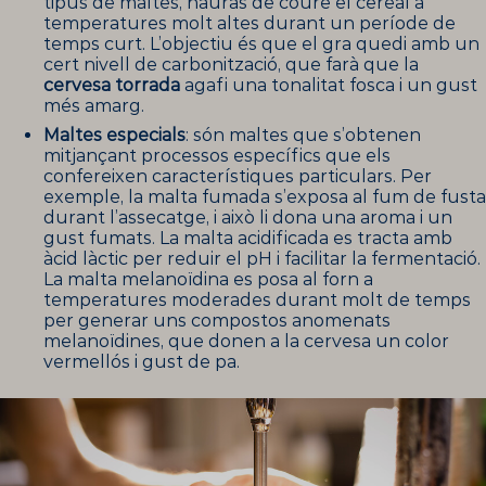
tipus de maltes, hauràs de coure el cereal a
temperatures molt altes durant un període de
temps curt. L’objectiu és que el gra quedi amb un
cert nivell de carbonització, que farà que la
cervesa torrada
agafi una tonalitat fosca i un gust
més amarg.
Maltes especials
: són maltes que s’obtenen
mitjançant processos específics que els
confereixen característiques particulars. Per
exemple, la malta fumada s’exposa al fum de fusta
durant l’assecatge, i això li dona una aroma i un
gust fumats. La malta acidificada es tracta amb
àcid làctic per reduir el pH i facilitar la fermentació.
La malta melanoïdina es posa al forn a
temperatures moderades durant molt de temps
per generar uns compostos anomenats
melanoïdines, que donen a la cervesa un color
vermellós i gust de pa.