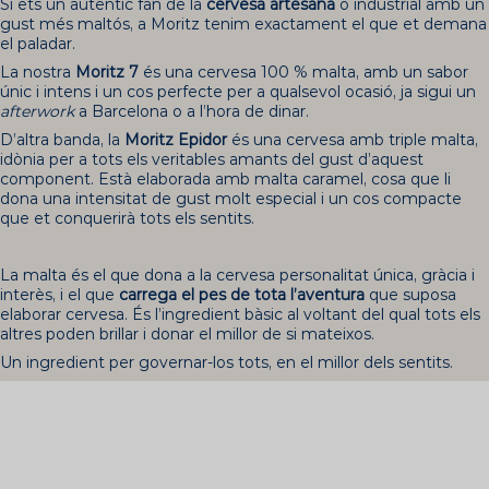
Si ets un autèntic fan de la
cervesa artesana
o industrial amb un
gust més maltós, a Moritz tenim exactament el que et demana
el paladar.
La nostra
Moritz 7
és una cervesa 100 % malta, amb un sabor
únic i intens i un cos perfecte per a qualsevol ocasió, ja sigui un
afterwork
a Barcelona o a l’hora de dinar.
D’altra banda, la
Moritz Epidor
és una cervesa amb triple malta,
idònia per a tots els veritables amants del gust d’aquest
component. Està elaborada amb malta caramel, cosa que li
dona una intensitat de gust molt especial i un cos compacte
que et conquerirà tots els sentits.
La malta és el que dona a la cervesa personalitat única, gràcia i
interès, i el que
carrega el pes de tota l’aventura
que suposa
elaborar cervesa. És l’ingredient bàsic al voltant del qual tots els
altres poden brillar i donar el millor de si mateixos.
Un ingredient per governar-los tots, en el millor dels sentits.