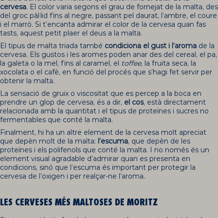
cervesa
. El color varia segons el grau de fornejat de la malta, des
del groc pàl·lid fins al negre, passant pel daurat, l’ambre, el coure
i el marró. Si t’encanta admirar el color de la cervesa quan fas
tasts, aquest petit plaer el deus a la malta.
El tipus de malta triada també
condiciona el gust i l’aroma
de la
cervesa. Els gustos i les aromes poden anar des del cereal, el pa,
la galeta o la mel, fins al caramel, el
toffee
, la fruita seca, la
xocolata o el cafè, en funció del procés que s’hagi fet servir per
obtenir la malta.
La sensació de gruix o viscositat que es percep a la boca en
prendre un glop de cervesa, és a dir,
el cos
, està directament
relacionada amb la quantitat i el tipus de proteïnes i sucres no
fermentables que conté la malta.
Finalment, hi ha un altre element de la cervesa molt apreciat
que depèn molt de la malta:
l’escuma
, que depèn de les
proteïnes i els polifenols que conté la malta. I no només és un
element visual agradable d’admirar quan es presenta en
condicions, sinó que l’escuma és important per protegir la
cervesa de l’oxigen i per realçar-ne l’aroma.
LES CERVESES MÉS MALTOSES DE MORITZ