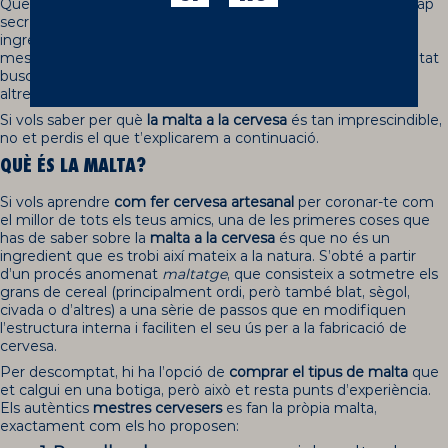
Que l’
elaboració de la cervesa
és un procés complex no és cap
secret. Si més no, si vols fer-la bé. Cal comptar amb els
ingredients de millor qualitat i saber perfectament en quina
mesura fer-los servir i com tractar-los per aconseguir el resultat
buscat. Però hi ha un ingredient que destaca per sobre dels
altres:
la malta
.
Si vols saber per què
la malta a la cervesa
és tan imprescindible,
no et perdis el que t’explicarem a continuació.
QUÈ ÉS LA MALTA?
Si vols aprendre
com fer cervesa artesanal
per coronar-te com
el millor de tots els teus amics, una de les primeres coses que
has de saber sobre la
malta a la cervesa
és que no és un
ingredient que es trobi així mateix a la natura. S’obté a partir
d’un procés anomenat
maltatge
, que consisteix a sotmetre els
grans de cereal (principalment ordi, però també blat, sègol,
civada o d’altres) a una sèrie de passos que en modifiquen
l’estructura interna i faciliten el seu ús per a la fabricació de
cervesa.
Per descomptat, hi ha l’opció de
comprar el tipus de malta
que
et calgui en una botiga, però això et resta punts d’experiència.
Els autèntics
mestres cervesers
es fan la pròpia malta,
exactament com els ho proposen: