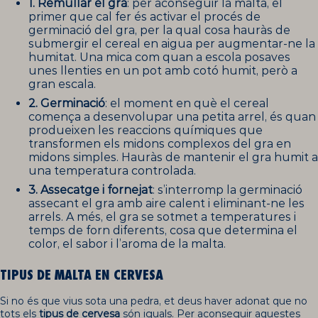
1. Remullar el gra
: per aconseguir la malta, el
primer que cal fer és activar el procés de
germinació del gra, per la qual cosa hauràs de
submergir el cereal en aigua per augmentar-ne la
humitat. Una mica com quan a escola posaves
unes llenties en un pot amb cotó humit, però a
gran escala.
2. Germinació
: el moment en què el cereal
comença a desenvolupar una petita arrel, és quan
produeixen les reaccions químiques que
transformen els midons complexos del gra en
midons simples. Hauràs de mantenir el gra humit a
una temperatura controlada.
3. Assecatge i fornejat
: s’interromp la germinació
assecant el gra amb aire calent i eliminant-ne les
arrels. A més, el gra se sotmet a temperatures i
temps de forn diferents, cosa que determina el
color, el sabor i l’aroma de la malta.
TIPUS DE MALTA EN CERVESA
Si no és que vius sota una pedra, et deus haver adonat que no
tots els
tipus de cervesa
són iguals. Per aconseguir aquestes