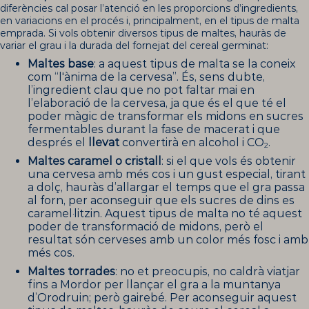
diferències cal posar l’atenció en les proporcions d’ingredients,
en variacions en el procés i, principalment, en el tipus de malta
emprada. Si vols obtenir diversos tipus de maltes, hauràs de
variar el grau i la durada del fornejat del cereal germinat:
Maltes base
: a aquest tipus de malta se la coneix
com “l'ànima de la cervesa”. És, sens dubte,
l’ingredient clau que no pot faltar mai en
l’elaboració de la cervesa, ja que és el que té el
poder màgic de transformar els midons en sucres
fermentables durant la fase de macerat i que
després el
llevat
convertirà en alcohol i CO
.
2
Maltes caramel o cristall
: si el que vols és obtenir
una cervesa amb més cos i un gust especial, tirant
a dolç, hauràs d’allargar el temps que el gra passa
al forn, per aconseguir que els sucres de dins es
caramel·litzin. Aquest tipus de malta no té aquest
poder de transformació de midons, però el
resultat són cerveses amb un color més fosc i amb
més cos.
Maltes torrades
: no et preocupis, no caldrà viatjar
fins a Mordor per llançar el gra a la muntanya
d’Orodruin; però gairebé. Per aconseguir aquest