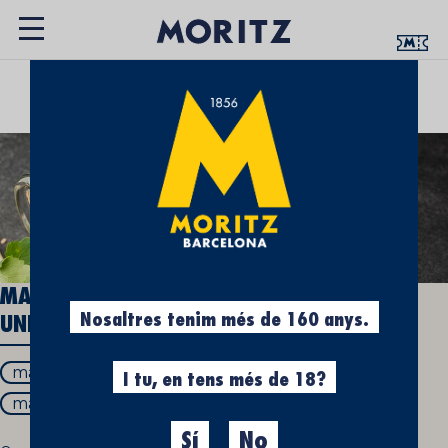
UN ESPAI QUE T’APROPA LA CULTURA
CERVESERA
MALTA A LA CERVESA: UN INGREDIENT PER
Nosaltres tenim més de 160 anys.
UNIR-LOS A TOTS
malt en cervesa
cervesa amb malt
I tu, en tens més de 18?
malt i cervesa
doble malt cervesa
Sí
No