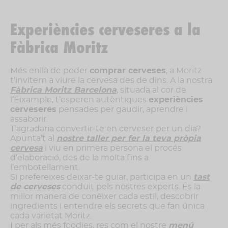
Experiències cerveseres a la
Fàbrica Moritz
Més enllà de poder
comprar cerveses
, a Moritz
t’invitem a viure la cervesa des de dins. A la nostra
Fàbrica Moritz Barcelona
, situada al cor de
l’Eixample, t’esperen autèntiques
experiències
cerveseres
pensades per gaudir, aprendre i
assaborir.
T’agradaria convertir-te en cerveser per un dia?
Apunta’t al
nostre taller per fer la teva pròpia
cervesa
i viu en primera persona el procés
d’elaboració, des de la molta fins a
l’embotellament.
Si prefereixes deixar-te guiar, participa en un
tast
de cerveses
conduït pels nostres experts. És la
millor manera de conèixer cada estil, descobrir
ingredients i entendre els secrets que fan única
cada varietat Moritz.
I per als més foodies, res com el nostre
menú