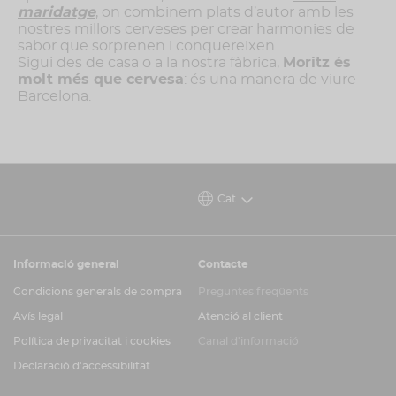
maridatge
, on combinem plats d’autor amb les
nostres millors cerveses per crear harmonies de
sabor que sorprenen i conquereixen.
Sigui des de casa o a la nostra fàbrica,
Moritz és
molt més que cervesa
: és una manera de viure
Barcelona.
Cat
Informació general
Contacte
Condicions generals de compra
Preguntes freqüents
Avís legal
Atenció al client
Política de privacitat i cookies
Canal d'informació
Declaració d'accessibilitat