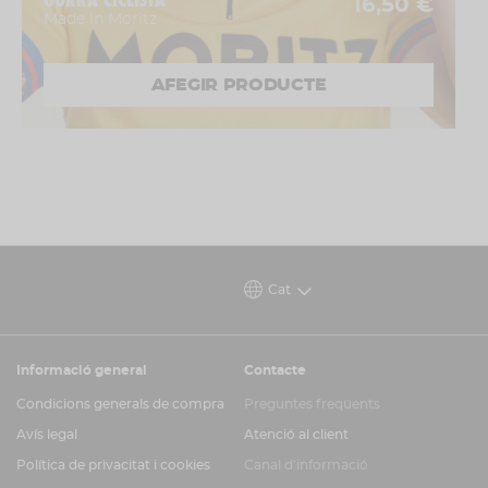
GORRA CICLISTA
16,50 €
Made in Moritz
AFEGIR PRODUCTE
Cat
Informació general
Contacte
Condicions generals de compra
Preguntes freqüents
Avís legal
Atenció al client
Política de privacitat i cookies
Canal d'informació