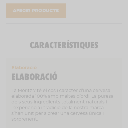
Com consumir-la
AFEGIR PRODUCTE
Servir freda, no agitar abans d' obrir.
% Alcohol
5,5 % vol
CARACTERÍSTIQUES
Elaboració
ELABORACIÓ
La Moritz 7 té el cos i caràcter d’una cervesa
elaborada 100% amb maltes d’ordi. La puresa
dels seus ingredients totalment naturals i
l’experiència i tradició de la nostra marca
s’han unit per a crear una cervesa única i
sorprenent.