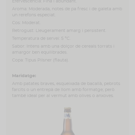
Efervescència: Fina i abundant.
Aroma: Moderada, notes de pa fresc i de galeta amb
un rerefons especiat.
Cos: Moderat.
Retrogust: Lleugerament amarg i persistent.
Temperatura de servei: 5 ºC.
Sabor: Intens amb una dolçor de cereals torrats i
amargor ben equilibrades.
Copa: Tipus Pilsner (flauta).
Maridatge:
Amb patates braves, esqueixada de bacallà, pebrots
farcits o un entrepà de llom amb formatge; però
també ideal per al vermut amb olives o anxoves.