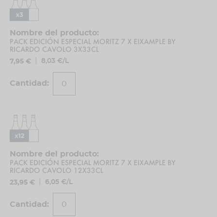
artículos
limitada, tan limitada que solo podrás encontrarla
agrupados
en algunos puntos del barrio del Eixample y aquí
mismo. De la mano del artista Ricardo Cavolo,
PACK EDICIÓN ESPECIAL MORITZ 7 X EIXAMPLE BY
hemos puesto color al espíritu de Barcelona a
RICARDO CAVOLO 3X33CL
través de uno de los iconos de la ciudad, el barrio
|
8,03 €/L
7,95 €
del Eixample. ¡Salud y viva el barrio!
Ingredientes
Agua,
malta de cebada
y lúpulo
Alérgenos
Contiene
malta de cebada
PACK EDICIÓN ESPECIAL MORITZ 7 X EIXAMPLE BY
RICARDO CAVOLO 12X33CL
|
6,05 €/L
23,95 €
Condiciones de mantenimiento y
conservación
Proteger de la luz directa del sol. Mantener alejada