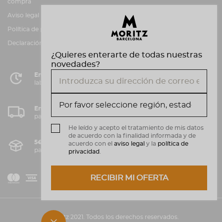
compra
Atención al cliente
Aviso legal
Canal de información
Política de privacidad y cookies
Declaración de accesibilidad
¿Quieres enterarte de todas nuestras
novedades?
Entrega en 72 horas
laborables en Península
Envío gratuito
para compras superiores a 50€.
He leído y acepto el tratamiento de mis datos
de acuerdo con la finalidad informada y de
5€ de gastos de envío*
acuerdo con el
aviso legal
y la
política de
para compras inferiores a 50€.
privacidad
.
RECIBIR MI OFERTA
V
M
i
a
s
a
© Moritz 2021. Todos los derechos reservados.
s