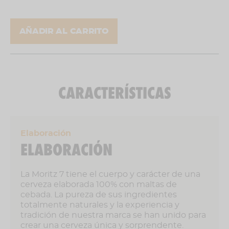
de fuentes de olores extraños.
AÑADIR AL CARRITO
Modo de empleo
Servir fría, no agitar antes de abrir.
% Alcohol
CARACTERÍSTICAS
5,5 % vol
Elaboración
ELABORACIÓN
La Moritz 7 tiene el cuerpo y carácter de una
cerveza elaborada 100% con maltas de
cebada. La pureza de sus ingredientes
totalmente naturales y la experiencia y
tradición de nuestra marca se han unido para
crear una cerveza única y sorprendente.