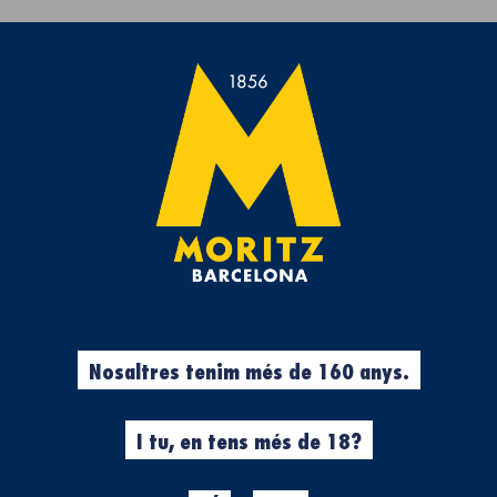
Et regalem la Tovallola de platja de Moritz 7 per compres >50€.
rveses
Experiències
Cool Stuff
Roba
%
Cerveses
Nosaltres tenim més de 160 anys.
N
CAIPIRIPA
Ampolla 1 litre
I tu, en tens més de 18?
La
Caipiripa
és una cerves