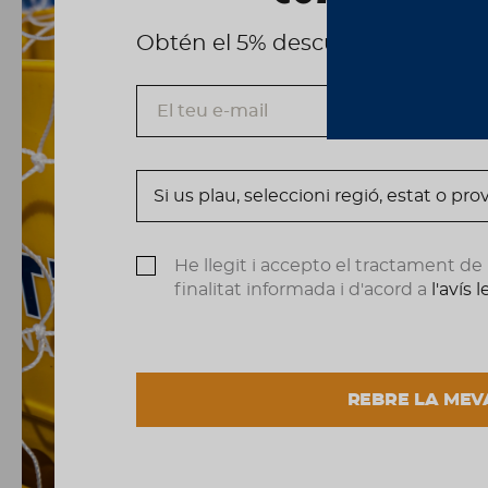
Obtén el 5% descuento, registrá
He llegit i accepto el tractament d
finalitat informada i d'acord a
l'avís 
REBRE LA MEV