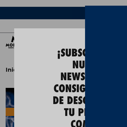
Ce
¡SUBSCRÍBETE A
NUESTRA
Inici
caipiripa
NEWSLETTER Y
CONSIGUE UN 5
DE DESCUENTO E
TU PRIMERA
Recollida a la botiga
COMPRA!