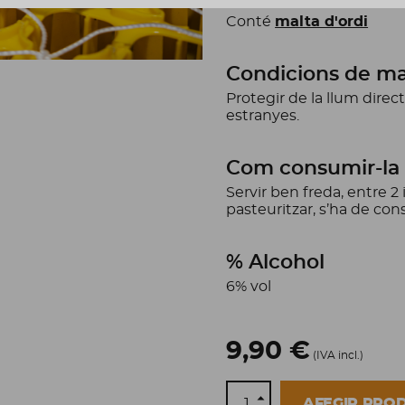
Conté
malta d'ordi
Condicions de ma
Protegir de la llum direct
estranyes.
Com consumir-la
Servir ben freda, entre 2
pasteuritzar, s’ha de cons
% Alcohol
6% vol
9,90 €
(IVA incl.)
AFEGIR PRO