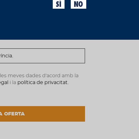
la caipirinha
, combina po
SÍ
NO
una proposta vibrant, ar
ndote ahora.
gaudeixen descobrint no
del que és convencional.
De color molt pàl·lid i b
destaquen les aromes de ll
pels llúpols
Motueka
i
Ci
llima i un delicat punt
acidesa s’integra amb u
i s’allarga en el
retro
gust
i plena de caràcter, capa
tropical.
e les meves dades d'acord amb la
legal
i la
política de privacitat.
Ingredients
A OFERTA
Aigua, malta d’ordi (extra 
polpa de llima i llevat ale
Al·lèrgens